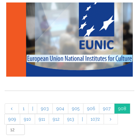
1
|
903
904
905
906
907
908
909
910
911
912
913
|
1072