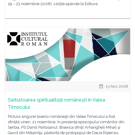
19 – 23 noiembrie 2008), cărţile apărute la Editura
23 Nov 2008
Sărbătoarea spiritualităţii româneşti în Valea
Timocului
Pictura singurei biserici româneşti din Valea Timocului a fost
sfinţită vineri, 21 noiembrie, în prezenţa episcopului românilor din
Serbia, PS Daniil Partosanul. Biserica sfinţii Arhangheli Mihail şi
Gavril din Mălainiţa, păstorită de protopopul de Dacia Ripensis,