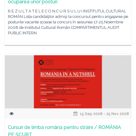
ocuparea unor posturi
R E Z U L T A T E L E C O N C U R S U L U I INSTITUTUL CULTURAL
ROMÂN Lista candidaţilor admişi la concursul pentru angajarea pe
posturile vacante scoase la concurs în sesiunea 17-25 Noiembrie
2008 de Institutul Cultural Român COMPARTIMENTUL AUDIT
PUBLIC INTERN
15 Sep 2008 - 25 Nov 2008
Cursuri de limbă română pentru străini / ROMÂNIA
PE SCURT