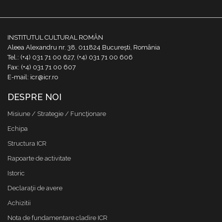
INSTITUTUL CULTURAL ROMÂN
Aleea Alexandru nr. 38, 011824 București, România
Tel.: (+4) 031 71 00 627, (+4) 031 71 00 606
Fax: (+4) 031 71 00 607
E-mail: icr@icr.ro
DESPRE NOI
Misiune / Strategie / Funcţionare
Echipa
Structura ICR
Rapoarte de activitate
Istoric
Declaraţii de avere
Achizitii
Nota de fundamentare cladire ICR