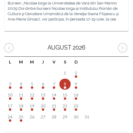
Bursieri „Nicolae Iorga la Universitatea de Vară din San Marino
2009 Doi dintre bursierii Nicolae Iorga ai Institutului Român de
Cultură şi Cercetare Umanistică de la Veneţia (Ioana Filipescu şi
Ana-Maria Gînsac), vor participa, în perioada 17-19 iulie, la cea
AUGUST 2026
L
M
M
J
V
S
D
1
2
3
4
5
6
7
8
9
10
11
12
13
14
15
16
17
18
19
20
21
22
23
24
25
26
27
28
29
30
31