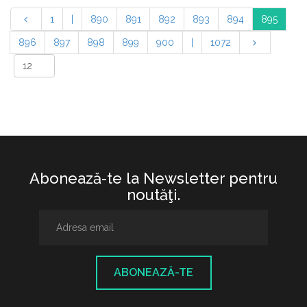
1
|
890
891
892
893
894
895
896
897
898
899
900
|
1072
Abonează-te la Newsletter pentru
noutăţi.
ABONEAZĂ-TE