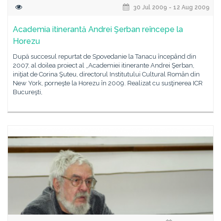
30 Jul 2009 - 12 Aug 2009
Academia itinerantă Andrei Şerban reîncepe la
Horezu
După succesul repurtat de Spovedanie la Tanacu începând din
2007, al doilea proiect al „Academiei itinerante Andrei Şerban,
iniţiat de Corina Şuteu, directorul Institutului Cultural Român din
New York, porneşte la Horezu în 2009. Realizat cu susţinerea ICR
Bucureşti,