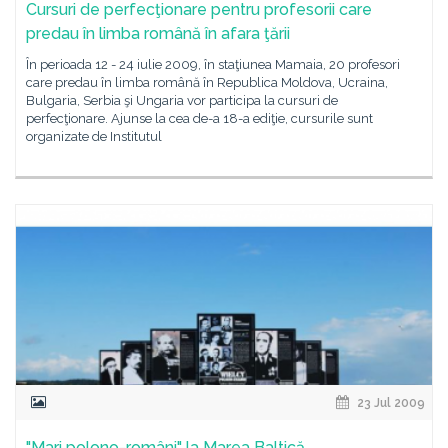
Cursuri de perfecţionare pentru profesorii care
predau în limba română în afara ţării
În perioada 12 - 24 iulie 2009, în staţiunea Mamaia, 20 profesori
care predau în limba română în Republica Moldova, Ucraina,
Bulgaria, Serbia şi Ungaria vor participa la cursuri de
perfecţionare. Ajunse la cea de-a 18-a ediţie, cursurile sunt
organizate de Institutul
23 Jul 2009
"Mari polono-români" la Marea Baltică