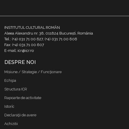
INSTITUTUL CULTURAL ROMÂN
Aleea Alexandru nr. 38, 011824 București, România
Tel.: (+4) 031 71 00 627, (+4) 031 71 00 606
Fax: (+4) 031 71 00 607
E-mail: icr@icr.ro
DESPRE NOI
Misiune / Strategie / Funcţionare
Echipa
Structura ICR
Rapoarte de activitate
Istoric
Declaraţii de avere
Achizitii