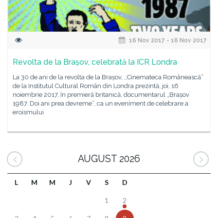
16 Nov 2017 - 16 Nov 2017
Revolta de la Brașov, celebrată la ICR Londra
La 30 de ani de la revolta de la Brașov, ,,Cinemateca Românească”
de la Institutul Cultural Român din Londra prezintă, joi, 16
noiembrie 2017, în premieră britanică, documentarul „Brașov
1987. Doi ani prea devreme”, ca un eveniment de celebrare a
eroismului
AUGUST 2026
L
M
M
J
V
S
D
1
2