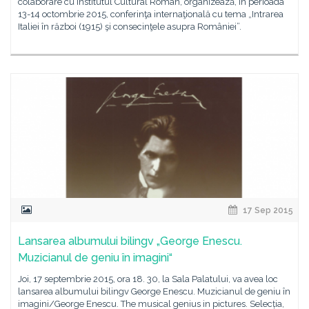
colaborare cu Institutul Cultural Român, organizează, în perioada
13-14 octombrie 2015, conferinţa internaţională cu tema „Intrarea
Italiei în război (1915) şi consecinţele asupra României”.
17 Sep 2015
Lansarea albumului bilingv „George Enescu.
Muzicianul de geniu în imagini“
Joi, 17 septembrie 2015, ora 18. 30, la Sala Palatului, va avea loc
lansarea albumului bilingv George Enescu. Muzicianul de geniu în
imagini/George Enescu. The musical genius in pictures. Selecția,