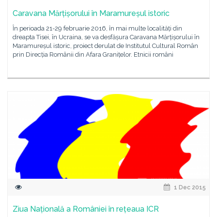
Caravana Mărțișorului în Maramureșul istoric
În perioada 21-29 februarie 2016, în mai multe localități din
dreapta Tisei, în Ucraina, se va desfășura Caravana Mărțișorului în
Maramureșul istoric, proiect derulat de Institutul Cultural Român
prin Direcția Românii din Afara Granițelor. Etnicii români
1 Dec 2015
Ziua Națională a României în rețeaua ICR