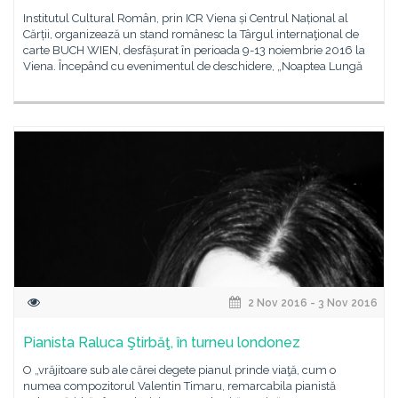
Institutul Cultural Român, prin ICR Viena și Centrul Național al
Cărții, organizează un stand românesc la Târgul internaţional de
carte BUCH WIEN, desfășurat în perioada 9-13 noiembrie 2016 la
Viena. Începând cu evenimentul de deschidere, „Noaptea Lungă
2 Nov 2016 - 3 Nov 2016
Pianista Raluca Ştirbăţ, în turneu londonez
O „vrăjitoare sub ale cărei degete pianul prinde viaţă, cum o
numea compozitorul Valentin Timaru, remarcabila pianistă