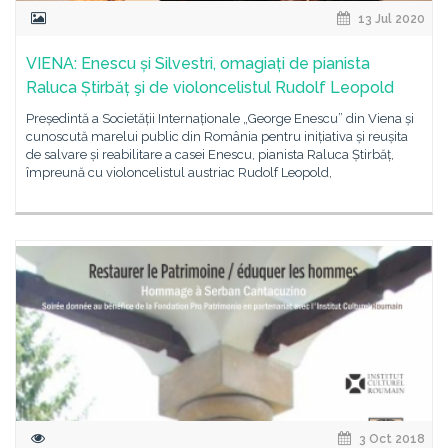
13 Jul 2020
VIENA: Enescu și Silvestri, omagiați de pianista
Raluca Știrbăț şi de violoncelistul Rudolf Leopold
Președintă a Societății Internaționale „George Enescu” din Viena și
cunoscută marelui public din România pentru inițiativa și reușita
de salvare și reabilitare a casei Enescu, pianista Raluca Știrbăț,
împreună cu violoncelistul austriac Rudolf Leopold,
3 Oct 2018