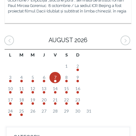
octombrie / Expoziția „Bucurie pură”, semnată de artistul român
Paul Mircea Goreniuc. 8 octombrie / La sediul ICR Beijing a fost
proiectat filmul Dacii (dublat și subtitrat în limba chineză), în regia
AUGUST 2026
L
M
M
J
V
S
D
1
2
3
4
5
6
7
8
9
10
11
12
13
14
15
16
17
18
19
20
21
22
23
24
25
26
27
28
29
30
31