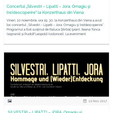
Concertul „Silvestri – Lipatti – Jora. Omagiu şi
(re)descoperire“ la Konzerthaus din Viena
Vineri, 10 noiembrie, ora 19. 30, la Konzerthaus din Viena a avut
loc concertul „Silvestri – Lipatti – Jora. Omagiu şi (re)descoperire“.
Programul a fost susţinut de Raluca Ştirbăţ (pian), Ileana Tonca
(soprană) şi Rudolf Leopold (violoncel). La eveniment
10 Nov 2017
„SILVESTRI – LIPATTI – JORA. Omagiu şi