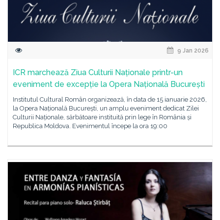
9 Jan 2026
ICR marchează Ziua Culturii Naționale printr-un
eveniment de excepție la Opera Națională București
Institutul Cultural Român organizează, în data de 15 ianuarie 2026,
la Opera Națională București, un amplu eveniment dedicat Zilei
Culturii Naționale, sărbătoare instituită prin lege în România și
Republica Moldova. Evenimentul începe la ora 19:00