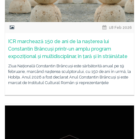
18 Feb 2026
ICR marchează 150 de ani de la nașterea lui
Constantin Brâncuși printr-un amplu program
expozițional și multidisciplinar, în țară și în străinătate
Ziua Națională Constantin Brâncuși este sărbătorită anual pe 19
februarie, marcând nașterea sculptorului, cu 150 de ani în urmă, la
Hobița. Anul 2026 a fost declarat Anul Constantin Brâncuși și este
marcat de Institutul Cultural Român și reprezentanțele