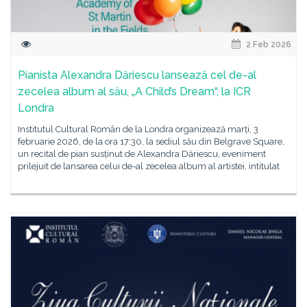
2 Feb 2026
Pianista Alexandra Dăriescu lansează cel de-al
zecelea album al său, „A Child’s Dream“, la ICR
Londra
Institutul Cultural Român de la Londra organizează marți, 3
februarie 2026, de la ora 17:30, la sediul său din Belgrave Square,
un recital de pian susținut de Alexandra Dăriescu, eveniment
prilejuit de lansarea celui de-al zecelea album al artistei, intitulat