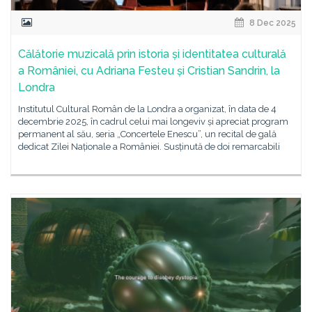
8 Dec 2025
Călătorie muzicală prin istoria și identitatea culturală
a României, cu Adriana Festeu și Cristian Sandrin, la
Londra
Institutul Cultural Român de la Londra a organizat, în data de 4
decembrie 2025, în cadrul celui mai longeviv și apreciat program
permanent al său, seria „Concertele Enescu”, un recital de gală
dedicat Zilei Naționale a României. Susținută de doi remarcabili