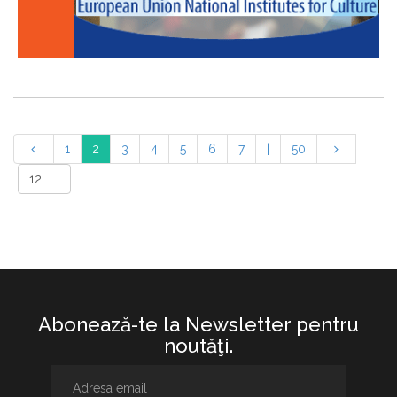
1
2
3
4
5
6
7
|
50
Abonează-te la Newsletter pentru
noutăţi.