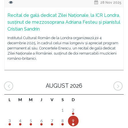
28 Nov 2025
Recital de gală dedicat Zilei Naționale, la ICR Londra,
susținut de mezzosoprana Adriana Festeu și pianistul
Cristian Sandrin
Institutul Cultural Român de la Londra organizează joi 4
decembrie 2025, în cadrul celui mai longeviv și apreciat program
permanent al său, Concertele Enescu, un recital de gală dedicat
Zilei Naționale a României, susținut de doi remarcabili muzicieni
româno-britanici,
AUGUST 2026
L
M
M
J
V
S
D
1
2
3
4
5
6
7
8
9