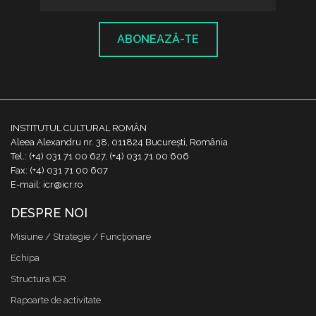
ABONEAZĂ-TE
INSTITUTUL CULTURAL ROMÂN
Aleea Alexandru nr. 38, 011824 București, România
Tel.: (+4) 031 71 00 627, (+4) 031 71 00 606
Fax: (+4) 031 71 00 607
E-mail: icr@icr.ro
DESPRE NOI
Misiune / Strategie / Funcţionare
Echipa
Structura ICR
Rapoarte de activitate