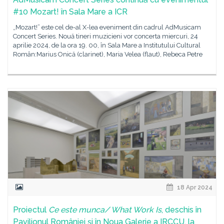
#10 Mozart! în Sala Mare a ICR
„Mozart!” este cel de-al X-lea eveniment din cadrul AdMusicam
Concert Series. Nouă tineri muzicieni vor concerta miercuri, 24
aprilie 2024, de la ora 19. 00, în Sala Mare a Institutului Cultural
Român:Marius Onică (clarinet), Maria Velea (flaut), Rebeca Petre
18 Apr 2024
Proiectul
Ce este munca/ What Work Is
, deschis în
Pavilionul României și în Noua Galerie a IRCCU, la