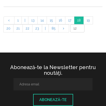
1
|
13
14
15
16
17
18
19
20
21
22
23
|
85
Abonează-te la Newsletter pentru
noutăţi.
ABONEAZĂ-TE