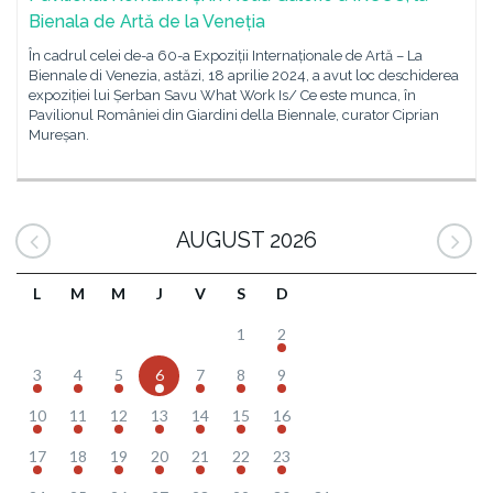
Bienala de Artă de la Veneția
În cadrul celei de-a 60-a Expoziții Internaționale de Artă – La
Biennale di Venezia, astăzi, 18 aprilie 2024, a avut loc deschiderea
expoziției lui Șerban Savu What Work Is/ Ce este munca, în
Pavilionul României din Giardini della Biennale, curator Ciprian
Mureșan.
AUGUST 2026
L
M
M
J
V
S
D
1
2
3
4
5
6
7
8
9
10
11
12
13
14
15
16
17
18
19
20
21
22
23