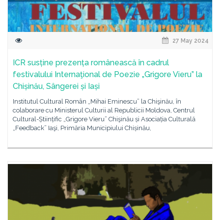
27 May 2024
ICR susține prezența românească în cadrul
festivalului Internaţional de Poezie „Grigore Vieru” la
Chișinău, Sângerei și Iași
Institutul Cultural Român „Mihai Eminescu” la Chişinău, în
colaborare cu Ministerul Culturii al Republicii Moldova, Centrul
Cultural-Științific „Grigore Vieru” Chişinău și Asociația Culturală
„Feedback” Iaşi, Primăria Municipiului Chișinău,