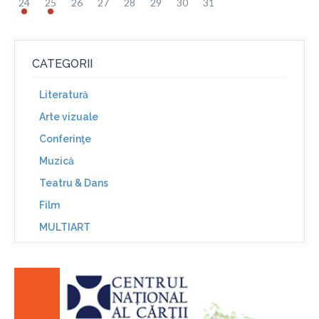
24
25
26
27
28
29
30
31
CATEGORII
Literatură
Arte vizuale
Conferinţe
Muzică
Teatru & Dans
Film
MULTIART