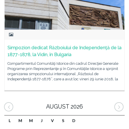
Simpozion dedicat Războiului de Independenţă de la
1877-1878, la Vidin, în Bulgaria
Compartimentul Comunităţi Istorice din cadrul Direcţiei Generale
Programe prin Reprezentanţe şi în Comunităţile Istorice a sprijinit
organizarea simpozionului internaţional „Războiul de
Independenţă 1877-1878”, care a avut loc vineri 29 iunie 2018, la
AUGUST 2026
L
M
M
J
V
S
D