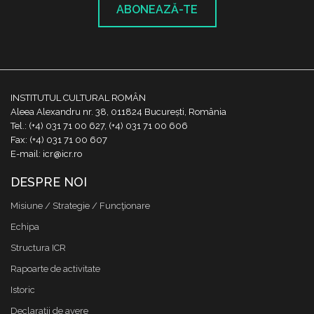
ABONEAZĂ-TE
INSTITUTUL CULTURAL ROMÂN
Aleea Alexandru nr. 38, 011824 București, România
Tel.: (+4) 031 71 00 627, (+4) 031 71 00 606
Fax: (+4) 031 71 00 607
E-mail: icr@icr.ro
DESPRE NOI
Misiune / Strategie / Funcţionare
Echipa
Structura ICR
Rapoarte de activitate
Istoric
Declaraţii de avere