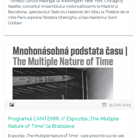
· Turneul Corului Madrigal la Washington, New York, Chicago și
Seattle, concertul Ansamblului Violoncellissimo la Madrid și
Barcelona, spectacolul Teatrului Național din Sibiu la Théâtre de la
Ville Paris,soprana Teodora Gheorghiu și bas-baritonul Sorin
Coliban
25 Oct 2023
Programul CANTEMIR // Expoziția „The Multiple
Nature of Time”, la Bratislava
Expoziția „The Multiple Nature of Time”, care prezintă lucrări ale