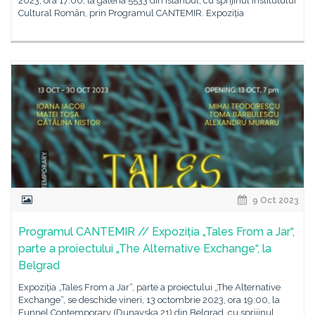
2023, ora 17:00, la galeria 5533 din Istanbul, cu sprijinul Institutului
Cultural Român, prin Programul CANTEMIR. Expoziția
9 Oct 2023
Programul CANTEMIR // Expoziția „Tales From a Jar“,
parte a proiectului „The Alternative Exchange“, la
Belgrad
Expoziția „Tales From a Jar“, parte a proiectului „The Alternative
Exchange“, se deschide vineri, 13 octombrie 2023, ora 19:00, la
Funnel Contemporary (Dunavska 21) din Belgrad, cu sprijinul