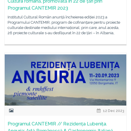
Cultura română, promovată în 22 de țări prin
Programul CANTEMIR 2023
Institutul Cultural Român anunță încheierea ediției 2023 a
Programului CANTEMIR, program de cofinanțare pentru proiecte
culturale destinate mediului internațional, prin care, anul acesta,
26 proiecte culturale s-au desfășurat în 22 de țări – în Albania,
12 Dec 2023
Programul CANTEMIR // Rezidența Lubenița.
Anguria: Artă Românescă & Gastronomie Italiană