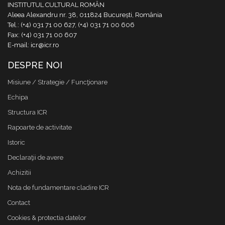
INSTITUTUL CULTURAL ROMÂN
Aleea Alexandru nr. 38, 011824 București, România
Tel.: (+4) 031 71 00 627, (+4) 031 71 00 606
Fax: (+4) 031 71 00 607
E-mail: icr@icr.ro
DESPRE NOI
Misiune / Strategie / Funcţionare
Echipa
Structura ICR
Rapoarte de activitate
Istoric
Declaraţii de avere
Achizitii
Nota de fundamentare cladire ICR
Contact
Cookies & protectia datelor