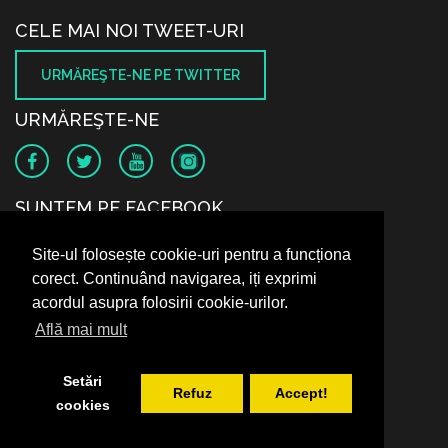
CELE MAI NOI TWEET-URI
URMĂREŞTE-NE PE TWITTER
URMĂREŞTE-NE
SUNTEM PE FACEBOOK
Site-ul folosește cookie-uri pentru a funcționa
corect. Continuând navigarea, iți exprimi
acordul asupra folosirii cookie-urilor.
Află mai mult
Setări
Refuz
Accept!
cookies