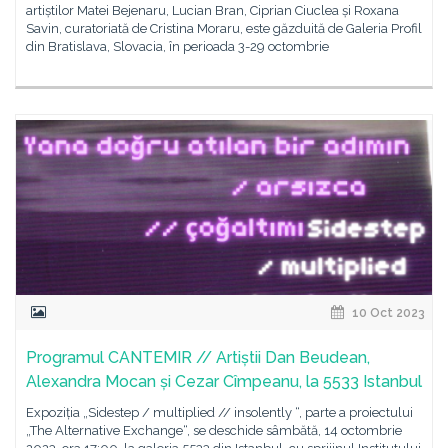
artiștilor Matei Bejenaru, Lucian Bran, Ciprian Ciuclea și Roxana
Savin, curatoriată de Cristina Moraru, este găzduită de Galeria Profil
din Bratislava, Slovacia, în perioada 3-29 octombrie
10 Oct 2023
Programul CANTEMIR // Artiștii Dan Beudean,
Alexandra Mocan și Cezar Cîmpeanu, la 5533 Istanbul
Expoziția „Sidestep / multiplied // insolently “, parte a proiectului
„The Alternative Exchange“, se deschide sâmbătă, 14 octombrie