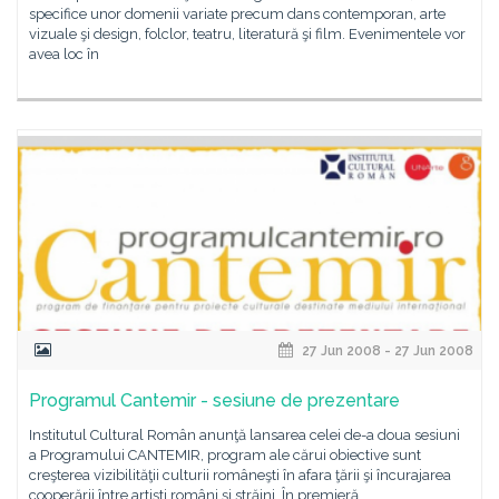
specifice unor domenii variate precum dans contemporan, arte
vizuale şi design, folclor, teatru, literatură şi film. Evenimentele vor
avea loc în
27 Jun 2008 - 27 Jun 2008
Programul Cantemir - sesiune de prezentare
Institutul Cultural Român anunţă lansarea celei de-a doua sesiuni
a Programului CANTEMIR, program ale cărui obiective sunt
creşterea vizibilităţii culturii româneşti în afara ţării şi încurajarea
cooperării între artişti români şi străini. În premieră,