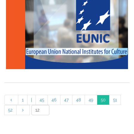
1
|
45
46
47
48
49
50
51
52