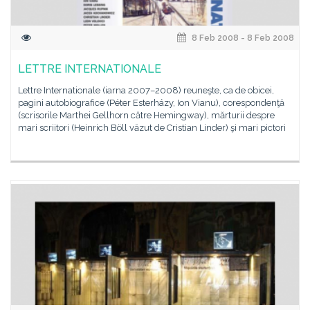
8 Feb 2008 - 8 Feb 2008
LETTRE INTERNATIONALE
Lettre Internationale (iarna 2007–2008) reuneşte, ca de obicei,
pagini autobiografice (Péter Esterházy, Ion Vianu), corespondenţă
(scrisorile Marthei Gellhorn către Hemingway), mărturii despre
mari scriitori (Heinrich Böll văzut de Cristian Linder) şi mari pictori