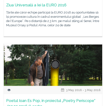
Ziua Universală a Iei la EURO 2016
Țările ale căror echipe participă la EURO 2016 au oportunitatea să
își promoveze cultura în cadrul evenimentului global „Les Berges
de l'Europe”. Pe o distanță de 2,3 km, pe malul stâng al Senei, între
Muzeul Orsay și Podul Alma, celor 24 de state
3 May 2016 - 3 May 2016
Poetul Ioan Es Pop, în proiectul „Poetry Periscope”