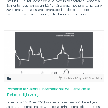
Institutul Cultural Român de la Tel Aviv, în colaborare cu Asociația
Scriitorilor Israelieni de Limbă Română, organizează joi, 14 ianuarie
2016, ora 17:00 la o seară literară specială dedicată operei
poetului național al României, Mihai Eminescu. Evenimentul,
14 May 2015 - 18 May 2015
România la Salonul Internaţional de Carte de la
Torino, ediția 2015
În perioada 14-18 mai 2015 va avea loc cea de-a XXVIII-a ediţie a
Salonului Internaţional de Carte de la Torino. Tema ediţiei din acest