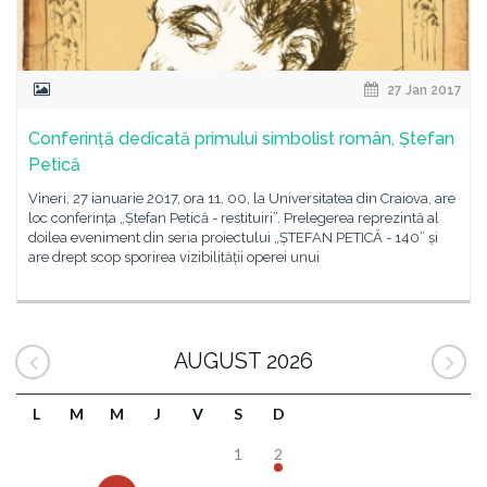
27 Jan 2017
Conferință dedicată primului simbolist român, Ștefan
Petică
Vineri, 27 ianuarie 2017, ora 11. 00, la Universitatea din Craiova, are
loc conferința „Ștefan Petică - restituiri”. Prelegerea reprezintă al
doilea eveniment din seria proiectului „ȘTEFAN PETICĂ - 140” și
are drept scop sporirea vizibilității operei unui
AUGUST 2026
L
M
M
J
V
S
D
1
2