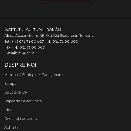
INSTITUTUL CULTURAL ROMÂN
Aleea Alexandru nr. 38, 011824 București, România
Tel.: (+4) 031 71 00 627, (+4) 031 71 00 606
Fax: (+4) 031 71 00 607
E-mail: icr@icr.ro
DESPRE NOI
Misiune / Strategie / Funcţionare
Echipa
Structura ICR
Rapoarte de activitate
Istoric
Declaraţii de avere
Achizitii