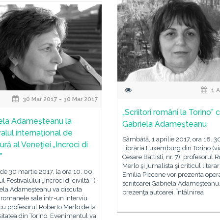
1 A
30 Mar 2017 - 30 Mar 2017
„Scriitori români la Torino” 
ela Adameşteanu la
Gabriela Adameşteanu
alul internaţional de
Sâmbătă, 1 aprilie 2017, ora 18. 30
tură al Veneţiei „Incroci di
Librăria Luxemburg din Torino (vi
”
Cesare Battisti, nr. 7), profesorul 
Merlo şi jurnalista şi criticul litera
 de 30 martie 2017, la ora 10. 00,
Emilia Piccone vor prezenta oper
l Festivalului „Incroci di civiltà” (
scriitoarei Gabriela Adameşteanu,
riela Adameşteanu va discuta
prezenţa autoarei. Întâlnirea
romanele sale într-un interviu
cu profesorul Roberto Merlo de la
itatea din Torino. Evenimentul va