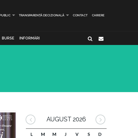
 PUBLIC
TRANSPARENȚĂ DECIZIONALĂ
CONTACT
CARIERE
BURSE
INFORMĂRI
AUGUST 2026
L
M
M
J
V
S
D