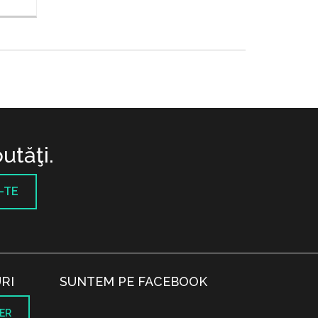
utăţi.
-TE
RI
SUNTEM PE FACEBOOK
ER