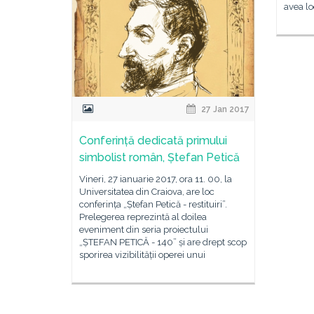
avea lo
27 Jan 2017
Conferință dedicată primului
simbolist român, Ștefan Petică
Vineri, 27 ianuarie 2017, ora 11. 00, la
Universitatea din Craiova, are loc
conferința „Ștefan Petică - restituiri”.
Prelegerea reprezintă al doilea
eveniment din seria proiectului
„ȘTEFAN PETICĂ - 140” și are drept scop
sporirea vizibilității operei unui