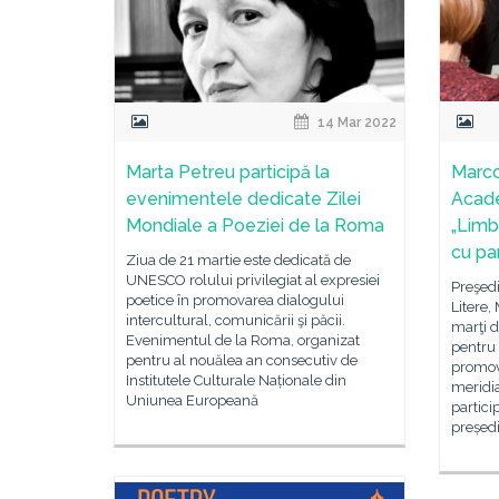
14 Mar 2022
Marta Petreu participă la
Marco
evenimentele dedicate Zilei
Acade
Mondiale a Poeziei de la Roma
„Limb
cu par
Ziua de 21 martie este dedicată de
UNESCO rolului privilegiat al expresiei
Preşed
poetice în promovarea dialogului
Litere,
intercultural, comunicării şi păcii.
marţi d
Evenimentul de la Roma, organizat
pentru 
pentru al nouălea an consecutiv de
promov
Institutele Culturale Naționale din
meridi
Uniunea Europeană
partici
președi