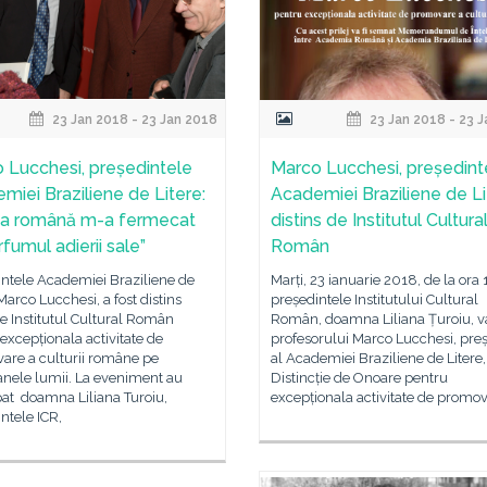
23 Jan 2018 - 23 Jan 2018
23 Jan 2018 - 23 
 Lucchesi, președintele
Marco Lucchesi, președint
miei Braziliene de Litere:
Academiei Braziliene de Li
a română m-a fermecat
distins de Institutul Cultura
fumul adierii sale”
Român
intele Academiei Braziliene de
Marți, 23 ianuarie 2018, de la ora 
 Marco Lucchesi, a fost distins
președintele Institutului Cultural
e Institutul Cultural Român
Român, doamna Liliana Țuroiu, va
excepționala activitate de
profesorului Marco Lucchesi, pre
are a culturii române pe
al Academiei Braziliene de Litere,
anele lumii. La eveniment au
Distincție de Onoare pentru
pat doamna Liliana Turoiu,
excepționala activitate de promov
ntele ICR,