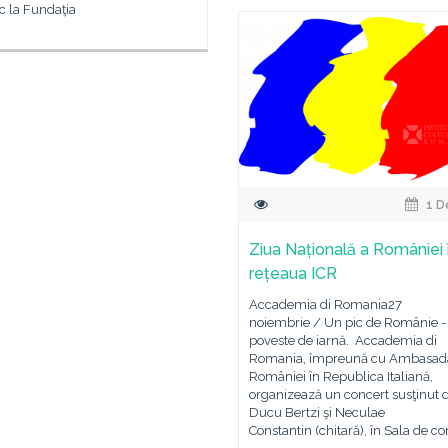
c la Fundaţia
1 D
Ziua Națională a României 
rețeaua ICR
Accademia di Romania27
noiembrie / Un pic de Românie -
poveste de iarnă. Accademia di
Romania, împreună cu Ambasad
României în Republica Italiană,
organizează un concert susţinut 
Ducu Bertzi şi Neculae
Constantin (chitară), în Sala de c