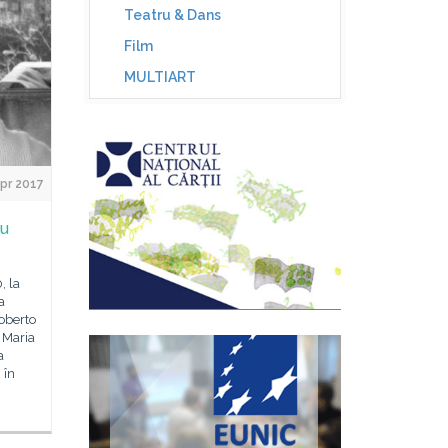
Teatru & Dans
Film
MULTIART
pr 2017
cu
, la
a
Roberto
r Maria
a
 în