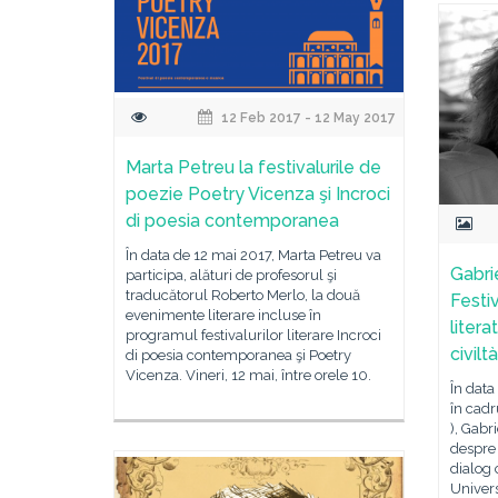
12 Feb 2017 - 12 May 2017
Marta Petreu la festivalurile de
poezie Poetry Vicenza şi Incroci
di poesia contemporanea
În data de 12 mai 2017, Marta Petreu va
Gabri
participa, alături de profesorul şi
traducătorul Roberto Merlo, la două
Festiv
evenimente literare incluse în
litera
programul festivalurilor literare Incroci
civiltà
di poesia contemporanea şi Poetry
Vicenza. Vineri, 12 mai, între orele 10.
În data
în cadru
), Gab
despre 
dialog 
Univers