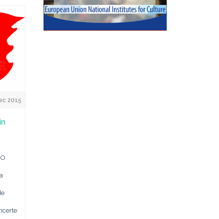
ec 2015
în
 O
a
de
oncerte