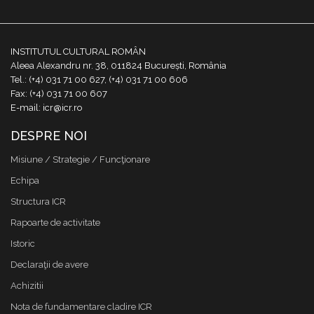
INSTITUTUL CULTURAL ROMÂN
Aleea Alexandru nr. 38, 011824 București, România
Tel.: (+4) 031 71 00 627, (+4) 031 71 00 606
Fax: (+4) 031 71 00 607
E-mail: icr@icr.ro
DESPRE NOI
Misiune / Strategie / Funcţionare
Echipa
Structura ICR
Rapoarte de activitate
Istoric
Declaraţii de avere
Achizitii
Nota de fundamentare cladire ICR