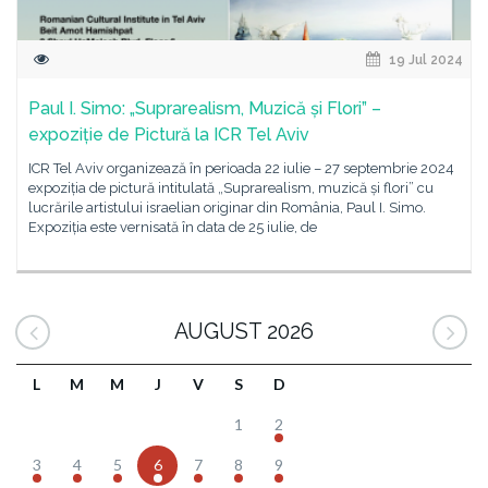
19 Jul 2024
Paul I. Simo: „Suprarealism, Muzică și Flori” –
expoziție de Pictură la ICR Tel Aviv
ICR Tel Aviv organizează în perioada 22 iulie – 27 septembrie 2024
expoziția de pictură intitulată „Suprarealism, muzică și flori” cu
lucrările artistului israelian originar din România, Paul I. Simo.
Expoziția este vernisată în data de 25 iulie, de
AUGUST 2026
L
M
M
J
V
S
D
1
2
3
4
5
6
7
8
9