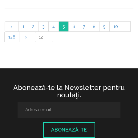
1
2
3
4
5
6
7
8
9
10
|
128
Abonează-te la Newsletter pentru
noutăţi.
ABONEAZĂ-TE