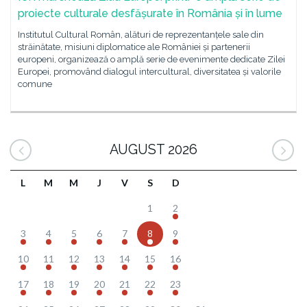
proiecte culturale desfășurate în România și în lume
Institutul Cultural Român, alături de reprezentanțele sale din
străinătate, misiuni diplomatice ale României și partenerii
europeni, organizează o amplă serie de evenimente dedicate Zilei
Europei, promovând dialogul intercultural, diversitatea și valorile
comune
AUGUST 2026
L
M
M
J
V
S
D
1
2
3
4
5
6
7
8
9
10
11
12
13
14
15
16
17
18
19
20
21
22
23