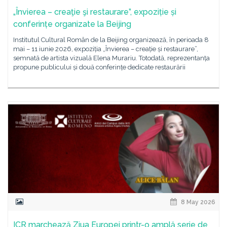
„Învierea – creaţie şi restaurare”, expoziție și
conferințe organizate la Beijing
Institutul Cultural Român de la Beijing organizează, în perioada 8
mai – 11 iunie 2026, expoziția „Învierea – creație și restaurare”,
semnată de artista vizuală Elena Murariu. Totodată, reprezentanța
propune publicului și două conferințe dedicate restaurării
8 May 2026
ICR marchează Ziua Europei printr-o amplă serie de