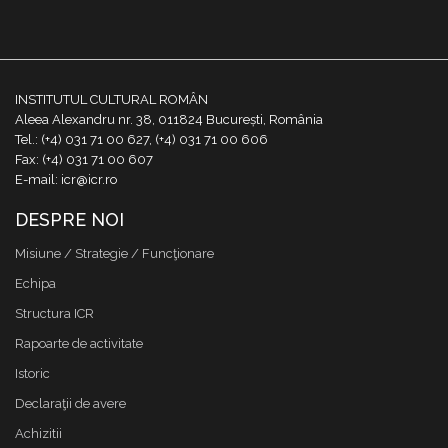
INSTITUTUL CULTURAL ROMÂN
Aleea Alexandru nr. 38, 011824 București, România
Tel.: (+4) 031 71 00 627, (+4) 031 71 00 606
Fax: (+4) 031 71 00 607
E-mail: icr@icr.ro
DESPRE NOI
Misiune / Strategie / Funcţionare
Echipa
Structura ICR
Rapoarte de activitate
Istoric
Declaraţii de avere
Achizitii