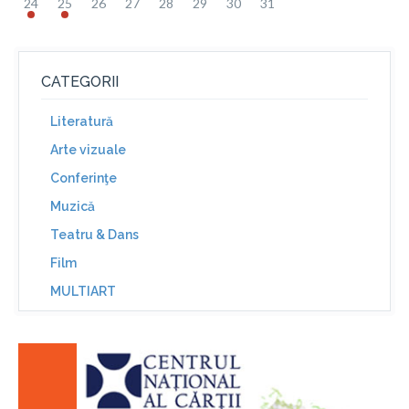
24
25
26
27
28
29
30
31
CATEGORII
Literatură
Arte vizuale
Conferinţe
Muzică
Teatru & Dans
Film
MULTIART