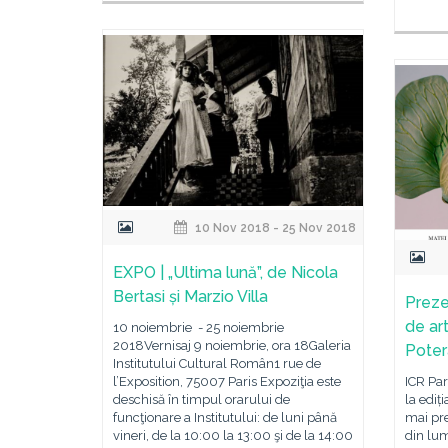
10 Nov 2018 - 25 Nov 2018
EXPO | „Ultima lună”, de Nicola
Bertasi și Marzio Villa
Prezen
de ar
10 noiembrie - 25 noiembrie
2018Vernisaj 9 noiembrie, ora 18Galeria
Poter
Institutului Cultural Român1 rue de
l’Exposition, 75007 Paris Expoziţia este
ICR Pa
deschisă în timpul orarului de
la ediț
funcţionare a Institutului: de luni până
mai pre
vineri, de la 10:00 la 13:00 şi de la 14:00
din lum