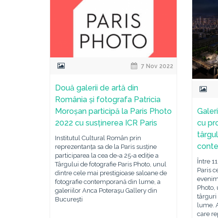
7 Nov 2022
Două galerii de artă din
România și fotografa Patricia
Moroșan participă la Paris Photo
Galer
2022 cu susținerea ICR Paris
cu pro
târgu
Institutul Cultural Român prin
conte
reprezentanța sa de la Paris susține
participarea la cea de-a 25-a ediție a
Între 1
Târgului de fotografie Paris Photo, unul
Paris c
dintre cele mai prestigioase saloane de
evenime
fotografie contemporană din lume, a
Photo, 
galeriilor Anca Poteraşu Gallery din
târguri
Bucureşti
lume. A
care re