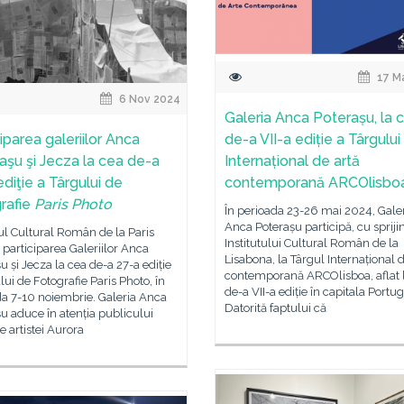
17 M
6 Nov 2024
Galeria Anca Poterașu, la 
de-a VII-a ediție a Târgului
iparea galeriilor Anca
Internațional de artă
aşu şi Jecza la cea de-a
contemporană ARCOlisbo
diţie a Târgului de
rafie
Paris Photo
În perioada 23-26 mai 2024, Gale
Anca Poterașu participă, cu spriji
tul Cultural Român de la Paris
Institutului Cultural Român de la
ă participarea Galeriilor Anca
Lisabona, la Târgul Internațional d
u și Jecza la cea de-a 27-a ediție
contemporană ARCOlisboa, aflat 
lui de Fotografie Paris Photo, în
de-a VII-a ediție în capitala Portug
da 7-10 noiembrie. Galeria Anca
Datorită faptului că
u aduce în atenția publicului
le artistei Aurora