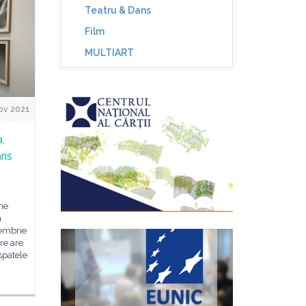
Teatru & Dans
Film
MULTIART
ov 2021
,
ris
me
n
iembrie
re are
spatele