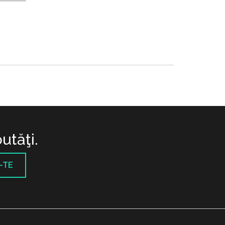
utăţi.
-TE