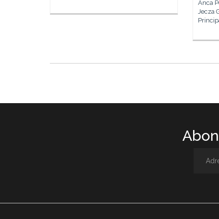
Anca Po
Jecza G
Princip
Abone