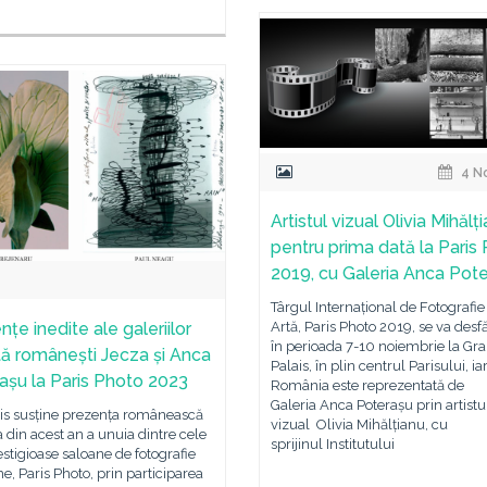
4 N
Artistul vizual Olivia Mihălți
pentru prima dată la Paris
2019, cu Galeria Anca Pot
Târgul Internațional de Fotografie
țe inedite ale galeriilor
Artă, Paris Photo 2019, se va desf
în perioada 7-10 noiembrie la Gr
tă românești Jecza și Anca
Palais, în plin centrul Parisului, ia
așu la Paris Photo 2023
România este reprezentată de
Galeria Anca Poterașu prin artistu
ris susține prezența românească
vizual Olivia Mihălțianu, cu
ia din acest an a unuia dintre cele
sprijinul Institutului
stigioase saloane de fotografie
e, Paris Photo, prin participarea