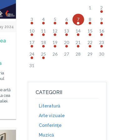
1
2
3
4
5
6
7
8
9
ay 2024
10
11
12
13
14
15
16
cea
17
18
19
20
21
22
23
24
25
26
27
28
29
30
a
31
ria
nul
e artă
CATEGORII
la cea
aliei.
Literatură
Arte vizuale
Conferinţe
Muzică