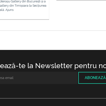
terașu Gallery din București și a
allery din Timișoara la Secțiunea
ală. Ajuns
ază-te la Newsletter pentru no
ABONEAZĂ