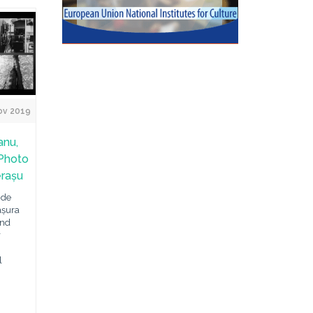
ov 2019
anu,
 Photo
erașu
 de
ășura
and
r
l