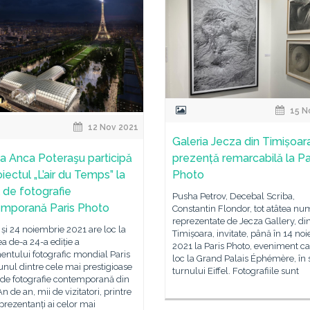
15 N
12 Nov 2021
Galeria Jecza din Timișoara
ia Anca Poteraşu participă
prezență remarcabilă la Pa
iectul „L’air du Temps” la
Photo
l de fotografie
Pusha Petrov, Decebal Scriba,
mporană Paris Photo
Constantin Flondor, tot atâtea nu
reprezentate de Jecza Gallery, di
1 și 24 noiembrie 2021 are loc la
Timișoara, invitate, până în 14 no
ea de-a 24-a ediție a
2021 la Paris Photo, eveniment ca
ntului fotografic mondial Paris
loc la Grand Palais Éphémère, în 
unul dintre cele mai prestigioase
turnului Eiffel. Fotografiile sunt
 de fotografie contemporană din
n de an, mii de vizitatori, printre
prezentanți ai celor mai