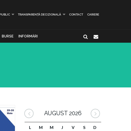
 PUBLIC
TRANSPARENȚĂ DECIZIONALĂ
CONTACT
CARIERE
BURSE
INFORMĂRI
AUGUST 2026
L
M
M
J
V
S
D