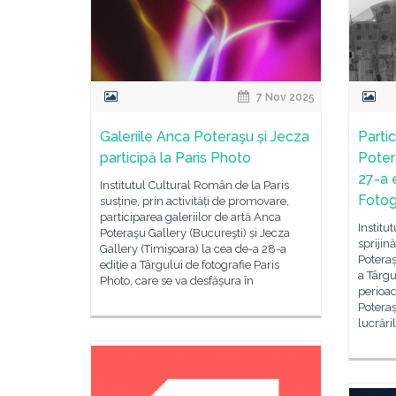
7 Nov 2025
Galeriile Anca Poteraşu și Jecza
Partic
participă la Paris Photo
Poter
27-a e
Institutul Cultural Român de la Paris
Fotog
susține, prin activități de promovare,
participarea galeriilor de artă Anca
Institu
Poteraşu Gallery (Bucureşti) și Jecza
sprijin
Gallery (Timişoara) la cea de-a 28-a
Poteraș
ediție a Târgului de fotografie Paris
a Târgu
Photo, care se va desfășura în
perioa
Poteraș
lucrări