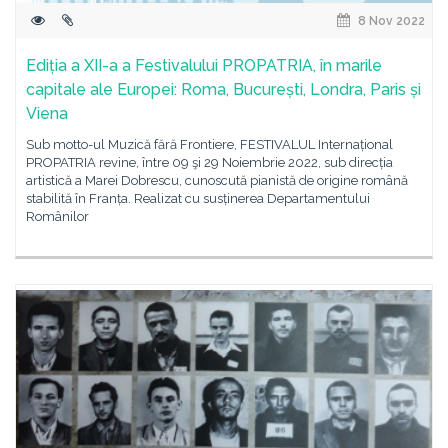
8 Nov 2022
Ediția a XII-a a Festivalului PROPATRIA, în marile
capitale ale Europei: Roma, București, Londra, Paris și
Viena
Sub motto-ul Muzică fără Frontiere, FESTIVALUL Internațional
PROPATRIA revine, între 09 şi 29 Noiembrie 2022, sub direcția
artistică a Marei Dobrescu, cunoscută pianistă de origine română
stabilită în Franța. Realizat cu susținerea Departamentului
Românilor