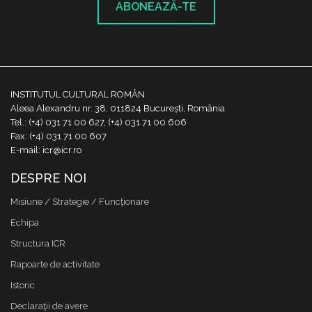
ABONEAZĂ-TE
INSTITUTUL CULTURAL ROMÂN
Aleea Alexandru nr. 38, 011824 București, România
Tel.: (+4) 031 71 00 627, (+4) 031 71 00 606
Fax: (+4) 031 71 00 607
E-mail: icr@icr.ro
DESPRE NOI
Misiune / Strategie / Funcţionare
Echipa
Structura ICR
Rapoarte de activitate
Istoric
Declaraţii de avere