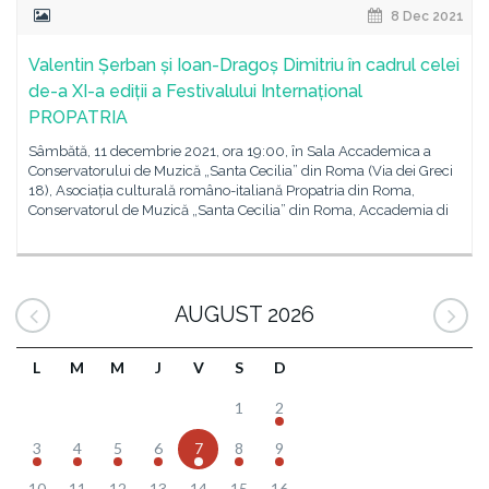
8 Dec 2021
Valentin Șerban și Ioan-Dragoș Dimitriu în cadrul celei
de-a XI-a ediții a Festivalului Internațional
PROPATRIA
Sâmbătă, 11 decembrie 2021, ora 19:00, în Sala Accademica a
Conservatorului de Muzică „Santa Cecilia” din Roma (Via dei Greci
18), Asociația culturală româno-italiană Propatria din Roma,
Conservatorul de Muzică „Santa Cecilia” din Roma, Accademia di
AUGUST 2026
L
M
M
J
V
S
D
1
2
3
4
5
6
7
8
9
10
11
12
13
14
15
16