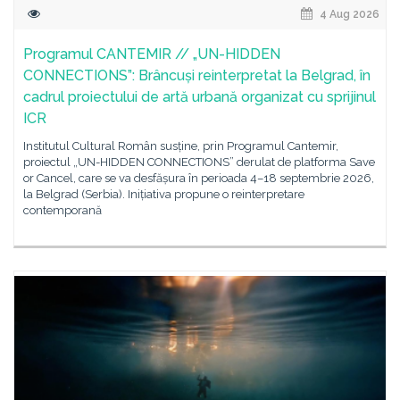
4 Aug 2026
Programul CANTEMIR // „UN-HIDDEN
CONNECTIONS”: Brâncuși reinterpretat la Belgrad, în
cadrul proiectului de artă urbană organizat cu sprijinul
ICR
Institutul Cultural Român susține, prin Programul Cantemir,
proiectul „UN-HIDDEN CONNECTIONS” derulat de platforma Save
or Cancel, care se va desfășura în perioada 4–18 septembrie 2026,
la Belgrad (Serbia). Inițiativa propune o reinterpretare
contemporană