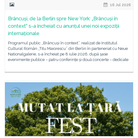
16 Jul 2026
Brâncuși, de la Berlin spre New York: „Brâncuși în
context” s-a încheiat cu anunțul unei noi expoziții
internaționale
Programul public „Brâncuși în context”, realizat de Institutul
Cultural Român „Titu Maiorescu” din Berlin în parteneriat cu Neue
Nationalgalerie, s-a încheiat pe 8 iulie 2026, după șase
evenimente publice – patru conferințe și două concerte – dedicate