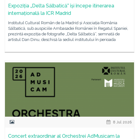
Expoziția „Delta Sălbatică” își începe itinerarea
internațională la ICR Madrid
Institutul Cultural Român de la Madrid și Asociația România
Sălbatică, sub auspiciile Ambasadei României în Regatul Spaniei,
prezintă expoziția de fotografie „Delta Sălbatică”, semnată de
artistul Dan Dinu, deschisă la sediul institutului în perioada
8 Jul 2026
Concert extraordinar al Orchestrei AdMusicam la