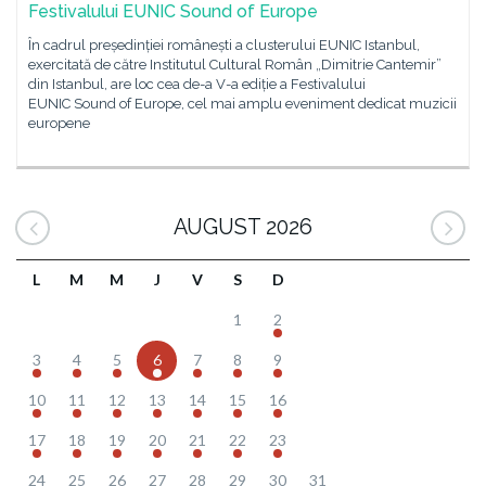
Festivalului EUNIC Sound of Europe
În cadrul președinției românești a clusterului EUNIC Istanbul,
exercitată de către Institutul Cultural Român „Dimitrie Cantemir”
din Istanbul, are loc cea de-a V-a ediție a Festivalului
EUNIC Sound of Europe, cel mai amplu eveniment dedicat muzicii
europene
AUGUST 2026
L
M
M
J
V
S
D
1
2
3
4
5
6
7
8
9
10
11
12
13
14
15
16
17
18
19
20
21
22
23
24
25
26
27
28
29
30
31