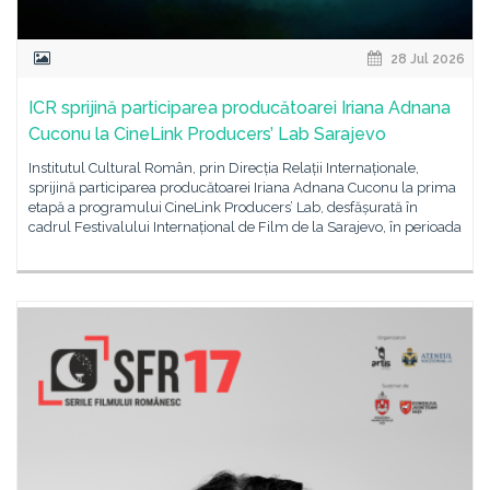
28 Jul 2026
ICR sprijină participarea producătoarei Iriana Adnana
Cuconu la CineLink Producers’ Lab Sarajevo
Institutul Cultural Român, prin Direcția Relații Internaționale,
sprijină participarea producătoarei Iriana Adnana Cuconu la prima
etapă a programului CineLink Producers’ Lab, desfășurată în
cadrul Festivalului Internațional de Film de la Sarajevo, în perioada