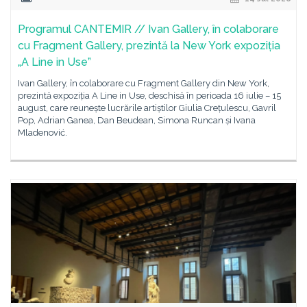
Programul CANTEMIR // Ivan Gallery, în colaborare
cu Fragment Gallery, prezintă la New York expoziția
„A Line in Use”
Ivan Gallery, în colaborare cu Fragment Gallery din New York,
prezintă expoziția A Line in Use, deschisă în perioada 16 iulie – 15
august, care reunește lucrările artiștilor Giulia Crețulescu, Gavril
Pop, Adrian Ganea, Dan Beudean, Simona Runcan și Ivana
Mladenović.