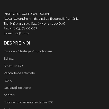
INSTITUTUL CULTURAL ROMÂN
Aleea Alexandru nr. 38, 011824 București, România
Tel.: (+4) 031 71 00 627, (+4) 031 71 00 606
Fax: (+4) 031 71 00 607
E-mail: icr@icr.ro
DESPRE NOI
Misiune / Strategie / Funcţionare
Echipa
Structura ICR
Rapoarte de activitate
Istoric
Declaraţii de avere
Achizitii
Nota de fundamentare cladire ICR