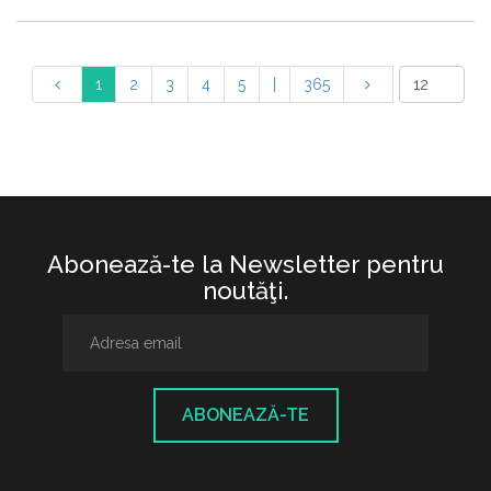
1
2
3
4
5
|
365
Abonează-te la Newsletter pentru
noutăţi.
ABONEAZĂ-TE