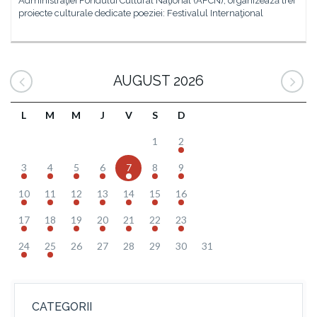
Administraţiei Fondului Cultural Naţional (AFCN), organizează trei
proiecte culturale dedicate poeziei: Festivalul Internaţional
AUGUST 2026
L
M
M
J
V
S
D
1
2
3
4
5
6
7
8
9
10
11
12
13
14
15
16
17
18
19
20
21
22
23
24
25
26
27
28
29
30
31
CATEGORII