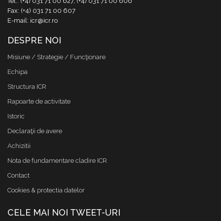
Tel.: (+4) 031 71 00 627, (+4) 031 71 00 606
Fax: (+4) 031 71 00 607
E-mail: icr@icr.ro
DESPRE NOI
Misiune / Strategie / Funcţionare
Echipa
Structura ICR
Rapoarte de activitate
Istoric
Declaraţii de avere
Achizitii
Nota de fundamentare cladire ICR
Contact
Cookies & protectia datelor
CELE MAI NOI TWEET-URI