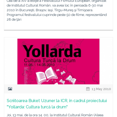
Cea de-a XIV-a ediţie a Festivalului Filmului European, organizat
de Institutul Cultural Român, va avea loc în perioada 6-30 mai
2010 în Bucureşti, Braşov, Iaşi, Tîrgu-Mureş şi Timişoara.
Programul festivalului cuprinde peste 50 de filme, reprezentând
28 de ţări
13 May 2010
Scriitoarea Buket Uzuner la ICR, în cadrul proiectului
"Yollarda: Cultura turcă la drum"
Joi, 13 mai, de la ora 14. 00, la Institutul Cultural Român (Aleea