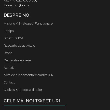
Fax: (+4) 031 71 00 607
E-mail: icr@icr.ro
DESPRE NOI
Misiune / Strategie / Funcţionare
Echipa
Structura ICR
Rapoarte de activitate
Istoric
Declaraţii de avere
Achizitii
Nota de fundamentare cladire ICR
Contact
Cookies & protectia datelor
CELE MAI NOI TWEET-URI