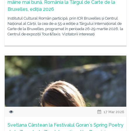
mâine mai bună. România la Târgul de Carte de la
Bruxelles, ediția 2026
Institutul Cultural Român participă, prin ICR Bruxelles și Centrul
Național al Cărții, la cea de-a 55-a ediție a Târgului Internațional de
Carte de la Bruxelles, programat în perioada 26-29 martie 2026, la
Centrul de expoziții Tour&Taxis. Vizitatorii interesați
17 Mar 2026
Svetlana Cârstean la Festivalul Goranʼs Spring Poetry