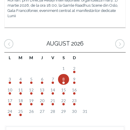
Român, prin Direcția Relații Internaționale, organizează marți, 17
martie 2026, de la ora 18:00, la Gamle Raadhus Scene din Oslo,
Gala Francofoniei, eveniment central al manifestărilor dedicate
Lunii
AUGUST 2026
L
M
M
J
V
S
D
1
2
3
4
5
6
7
8
9
10
11
12
13
14
15
16
17
18
19
20
21
22
23
24
25
26
27
28
29
30
31