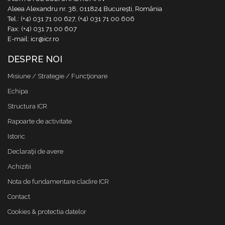
Aleea Alexandru nr. 38, 011824 București, România
Tel.: (+4) 031 71 00 627, (+4) 031 71 00 606
Fax: (+4) 031 71 00 607
E-mail: icr@icr.ro
DESPRE NOI
Misiune / Strategie / Funcţionare
Echipa
Structura ICR
Rapoarte de activitate
Istoric
Declaraţii de avere
Achizitii
Nota de fundamentare cladire ICR
Contact
Cookies & protectia datelor