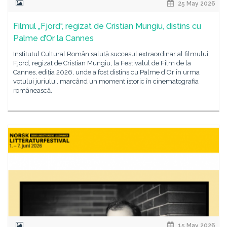
25 May 2026
Filmul „Fjord“, regizat de Cristian Mungiu, distins cu
Palme d’Or la Cannes
Institutul Cultural Român salută succesul extraordinar al filmului
Fjord, regizat de Cristian Mungiu, la Festivalul de Film de la
Cannes, ediția 2026, unde a fost distins cu Palme d’Or în urma
votului juriului, marcând un moment istoric în cinematografia
românească.
15 May 2026