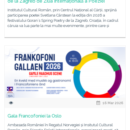
de la Zagreb de Ziua Internațională a Poeziei
Institutul Cultural Român, prin Centrul Național al Cărții, sprijină
participarea poetei Svetlana Cârstean la ediția din 2026 a
festivalului Goranʼs Spring Poetry de la Zagreb, Croația, în cadrul
căruia va lua parte la mai multe evenimente, printre care și
16 Mar 2026
Gala Francofoniei la Oslo
Ambasada României în Regatul Norvegiei și Insitutul Cultural