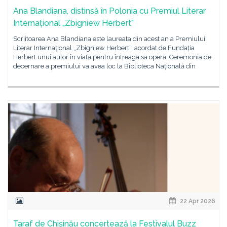
Ana Blandiana, distinsă în Polonia cu Premiul Literar
Internațional „Zbigniew Herbert”
Scriitoarea Ana Blandiana este laureata din acest an a Premiului
Literar Internațional „Zbigniew Herbert”, acordat de Fundația
Herbert unui autor în viață pentru întreaga sa operă. Ceremonia de
decernare a premiului va avea loc la Biblioteca Națională din
22 Apr 2026
Taraf de Chișinău concertează la Festivalul Buzz