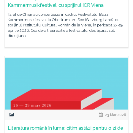
Kammermusikfestival, cu sprijinul ICR Viena
Taraf de Chișinău concertează în cadrul Festivalului Buzz
Kammermusikfestival la Obertrum am See (Salzburg Land), cu
sprijinul Institutului Cultural Român de la Viena, în perioada 23-25
aprilie 2026. Cea de-a treia ediție a festivalului desfășurat sub
direcțiunea
23 Mar 2026
Literatura română în lume: citim astăzi pentru o zi de