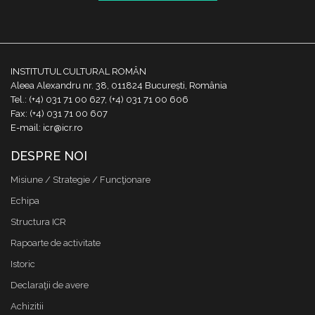
INSTITUTUL CULTURAL ROMÂN
Aleea Alexandru nr. 38, 011824 București, România
Tel.: (+4) 031 71 00 627, (+4) 031 71 00 606
Fax: (+4) 031 71 00 607
E-mail: icr@icr.ro
DESPRE NOI
Misiune / Strategie / Funcţionare
Echipa
Structura ICR
Rapoarte de activitate
Istoric
Declaraţii de avere
Achizitii