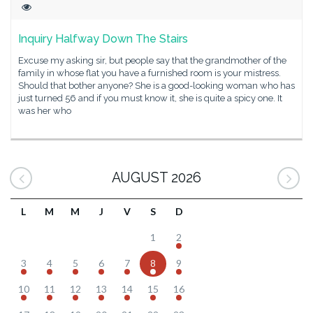
Inquiry Halfway Down The Stairs
Excuse my asking sir, but people say that the grandmother of the
family in whose flat you have a furnished room is your mistress.
Should that bother anyone? She is a good-looking woman who has
just turned 56 and if you must know it, she is quite a spicy one. It
was her who
AUGUST 2026
L
M
M
J
V
S
D
1
2
3
4
5
6
7
8
9
10
11
12
13
14
15
16