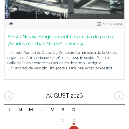
17 Jul 2024
Artista Natalia Silaghi prezintă expoziția de pictură
„Shades of Urban Nature” la Veneția
Institutul Român de Cultură şi Cercetare Umanistică de la Veneţia
organizează, în perioada 17–26 iulie 2024, în spaţiul Piccola
Galleria, în colaborare cu Facultatea de Arte şi Design a
Universităţii de Vest din Timişoara şi Uniunea Artiştilor Plastici
AUGUST 2026
L
M
M
J
V
S
D
1
2