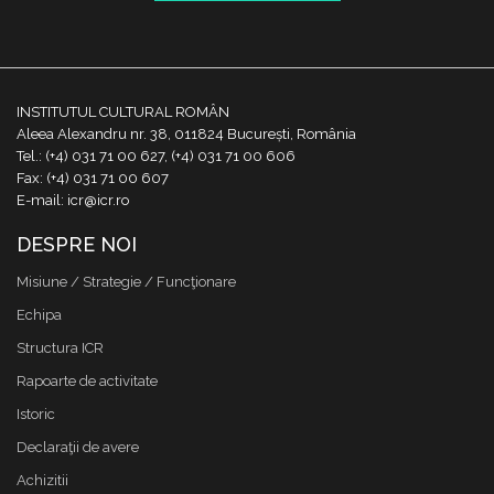
INSTITUTUL CULTURAL ROMÂN
Aleea Alexandru nr. 38, 011824 București, România
Tel.: (+4) 031 71 00 627, (+4) 031 71 00 606
Fax: (+4) 031 71 00 607
E-mail: icr@icr.ro
DESPRE NOI
Misiune / Strategie / Funcţionare
Echipa
Structura ICR
Rapoarte de activitate
Istoric
Declaraţii de avere
Achizitii