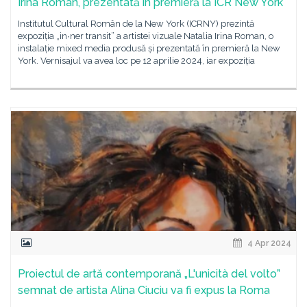
Irina Roman, prezentată în premieră la ICR New York
Institutul Cultural Român de la New York (ICRNY) prezintă
expoziția „in∙ner transit” a artistei vizuale Natalia Irina Roman, o
instalație mixed media produsă și prezentată în premieră la New
York. Vernisajul va avea loc pe 12 aprilie 2024, iar expoziția
4 Apr 2024
Proiectul de artă contemporană „L'unicità del volto”
semnat de artista Alina Ciuciu va fi expus la Roma