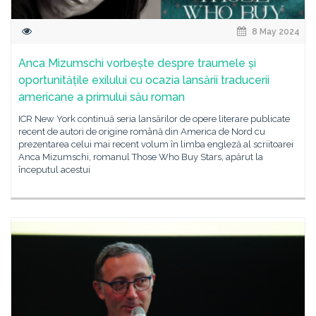
8 May 2024
Anca Mizumschi vorbește despre traumele și
oportunitățile exilului cu ocazia lansării traducerii
americane a primului său roman
ICR New York continuă seria lansărilor de opere literare publicate
recent de autori de origine română din America de Nord cu
prezentarea celui mai recent volum în limba engleză al scriitoarei
Anca Mizumschi, romanul Those Who Buy Stars, apărut la
începutul acestui