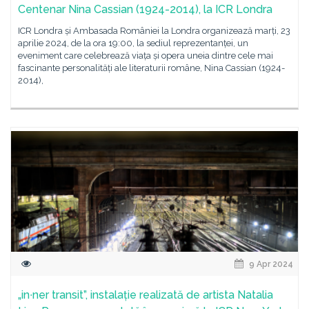
Centenar Nina Cassian (1924-2014), la ICR Londra
ICR Londra și Ambasada României la Londra organizează marți, 23
aprilie 2024, de la ora 19:00, la sediul reprezentanței, un
eveniment care celebrează viața și opera uneia dintre cele mai
fascinante personalități ale literaturii române, Nina Cassian (1924-
2014),
9 Apr 2024
„in∙ner transit”, instalație realizată de artista Natalia