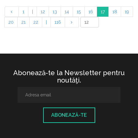
1
|
12
13
14
15
16
17
18
19
20
21
22
|
116
Abonează-te la Newsletter pentru
noutăţi.
ABONEAZĂ-TE