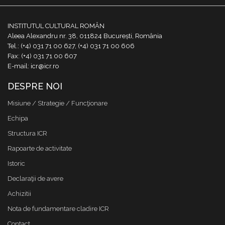
INSTITUTUL CULTURAL ROMÂN
Aleea Alexandru nr. 38, 011824 București, România
Tel.: (+4) 031 71 00 627, (+4) 031 71 00 606
Fax: (+4) 031 71 00 607
E-mail: icr@icr.ro
DESPRE NOI
Misiune / Strategie / Funcţionare
Echipa
Structura ICR
Rapoarte de activitate
Istoric
Declaraţii de avere
Achizitii
Nota de fundamentare cladire ICR
Contact