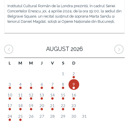
Institutul Cultural Român de la Londra prezintă, în cadrul Seriei
Concertelor Enescu, joi, 4 aprilie 2024, de la ora 19:00, la sediul din
Belgrave Square, un recital susținut de soprana Marta Sandu și
tenorul Daniel Magdal, soliști ai Operei Naționale din București,
AUGUST 2026
L
M
M
J
V
S
D
1
2
3
4
5
6
7
8
9
10
11
12
13
14
15
16
17
18
19
20
21
22
23
24
25
26
27
28
29
30
31