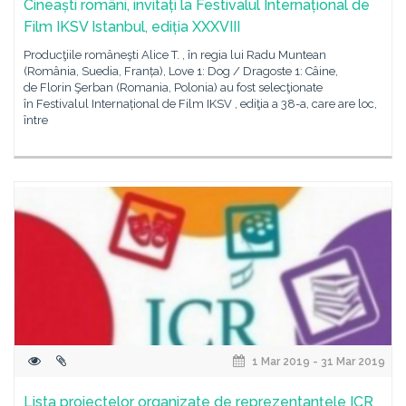
Cineaști români, invitați la Festivalul Internațional de
Film IKSV Istanbul, ediția XXXVIII
Producţiile româneşti Alice T. , în regia lui Radu Muntean
(România, Suedia, Franța), Love 1: Dog / Dragoste 1: Câine,
de Florin Şerban (Romania, Polonia) au fost selecţionate
în Festivalul Internațional de Film IKSV , ediţia a 38-a, care are loc,
între
1 Mar 2019 - 31 Mar 2019
Lista proiectelor organizate de reprezentanțele ICR