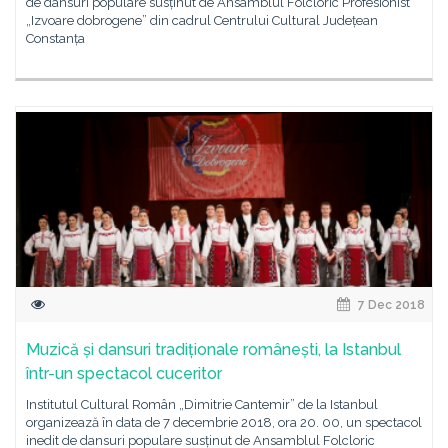
de dansuri populare susținut de Ansamblul Folcloric Profesionist
„Izvoare dobrogene” din cadrul Centrului Cultural Județean
Constanța
7 Dec 2018
Muzică și dansuri tradiționale românești, la Istanbul
într-un spectacol cuceritor
Institutul Cultural Român „Dimitrie Cantemir” de la Istanbul
organizează în data de 7 decembrie 2018, ora 20. 00, un spectacol
inedit de dansuri populare susținut de Ansamblul Folcloric