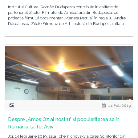
Institutul Cultural Român Budapesta contribuie în calitate de
partener al Zilelor Filmului de Arhitectură din Budapesta, cu
proiecția filmului documentar „Planeta Petrila” în regia lui Andrei
Dăscălescu. Zilele Filmului de Arhitectură din Budapesta aflate
14 Feb 2019
Despre „Amos Oz al nostru” și popularitatea sa în
România, la Tel Aviv
Joi, 14 februarie 2019, sala Tchernichovsky a Casei Scriitorilor din