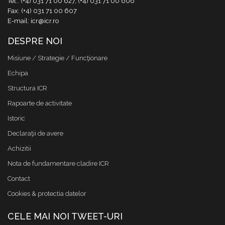
Tel.: (+4) 031 71 00 627, (+4) 031 71 00 606
Fax: (+4) 031 71 00 607
E-mail: icr@icr.ro
DESPRE NOI
Misiune / Strategie / Funcţionare
Echipa
Structura ICR
Rapoarte de activitate
Istoric
Declaraţii de avere
Achizitii
Nota de fundamentare cladire ICR
Contact
Cookies & protectia datelor
CELE MAI NOI TWEET-URI