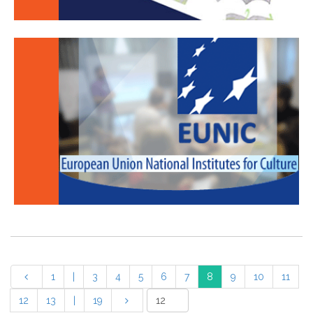
1
|
3
4
5
6
7
8
9
10
11
12
13
|
19