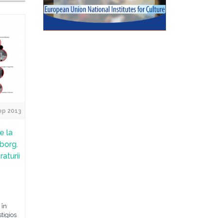
ep 2013
e la
borg.
aturii
 în
tigios