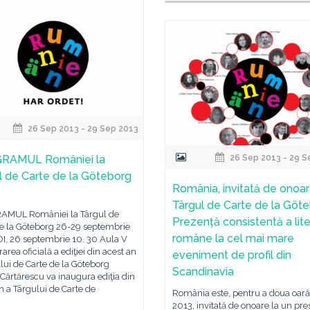
26 Sep 2013 - 29 Sep 2013
RAMUL României la
26 Sep 2013 - 29 S
l de Carte de la Göteborg
România, invitată de onoar
Târgul de Carte de la Göte
MUL României la Târgul de
Prezență consistentă a liter
de la Göteborg 26-29 septembrie
române la cel mai mare
I, 26 septembrie 10. 30 Aula V
area oficială a ediţiei din acest an
eveniment de profil din
lui de Carte de la Göteborg
Scandinavia
Cărtărescu va inaugura ediţia din
n a Târgului de Carte de
România este, pentru a doua oară
2013, invitată de onoare la un pres