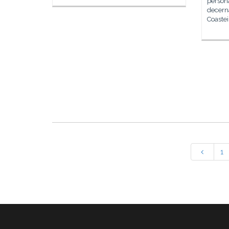
persona
decern
Coastei
1