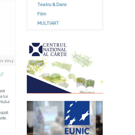
Teatru & Dans
Film
MULTIART
ov 2013
 /
est
a lui
ntului
aspăt
ude,