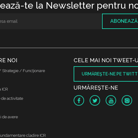
ază-te la Newsletter pentru no
ABONEAZĂ
RE NOI
CELE MAI NOI TWEET-U
/ Strategie / Funcţionare
URMĂREŞTE-NE PE TWITT
URMĂREŞTE-NE
a ICR
de activitate
i de avere
fundamentare cladire ICR