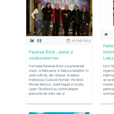
11 Feb 2014
Parti
Pasărea Rock - piese și
Inter
colaboratori noi
Leipz
Formația Pasărea Rock s-a prezentat
Ca în f
marți, 11 februarie, în fața jurnaliștilor, în
organi
cadru oficial, dar relaxat, la sediul
Interna
Institutului Cultural Român. Pe rând,
se va d
Mircea Baniciu, Josef Kappl și Ovidiu
martie 
Lipan Țăndărică au vorbit despre
partici
planurile de viitor, dar și
sunt Io