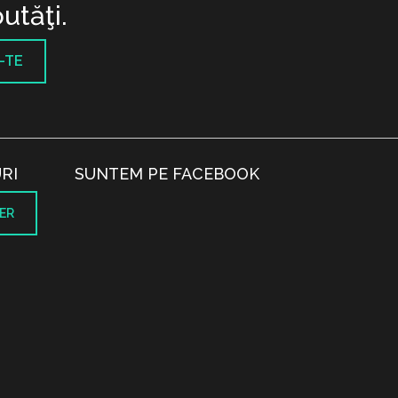
utăţi.
-TE
RI
SUNTEM PE FACEBOOK
ER