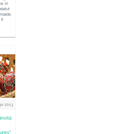
e, în
statut
erioada
fi
pr 2013
invită
ureş”