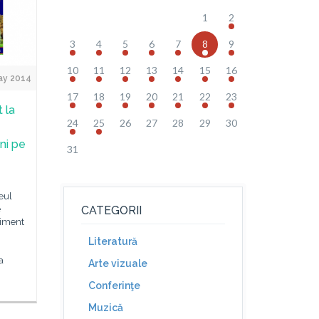
1
2
3
4
5
6
7
8
9
10
11
12
13
14
15
16
ay 2014
17
18
19
20
21
22
23
 la
24
25
26
27
28
29
30
ni pe
31
eul
e
CATEGORII
niment
Literatură
a
Arte vizuale
Conferinţe
Muzică