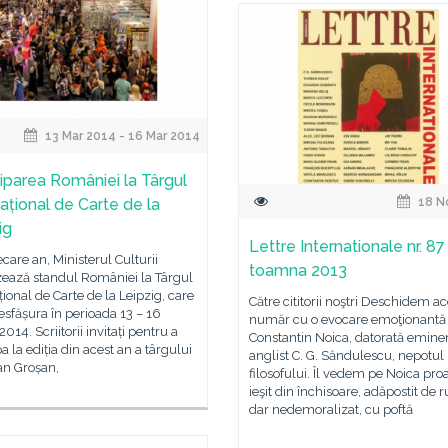
13 Mar 2014 - 16 Mar 2014
ciparea României la Târgul
național de Carte de la
18 N
ig
Lettre Internationale nr. 87
iecare an, Ministerul Culturii
toamna 2013
zează standul României la Târgul
țional de Carte de la Leipzig, care
Către cititorii noştri Deschidem ac
esfășura în perioada 13 – 16
număr cu o evocare emoţionantă 
2014. Scriitorii invitați pentru a
Constantin Noica, datorată emine
pa la ediția din acest an a târgului
anglist C. G. Săndulescu, nepotul
an Groșan,
filosofului. Îl vedem pe Noica pro
ieşit din închisoare, adăpostit de r
dar nedemoralizat, cu poftă