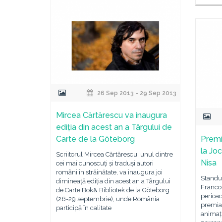
26 Sep 2013 - 29 Sep 2013
Mircea Cărtărescu va inaugura
ediția din acest an a Târgului de
Carte de la Göteborg
Premi
la Joc
Scriitorul Mircea Cărtărescu, unul dintre
Nisa
cei mai cunoscuți și traduși autori
români în străinătate, va inaugura joi
Standul
dimineață ediția din acest an a Târgului
Francof
de Carte Bok& Bibliotek de la Göteborg
perioad
(26-29 septembrie), unde România
premiat
participă în calitate
animați