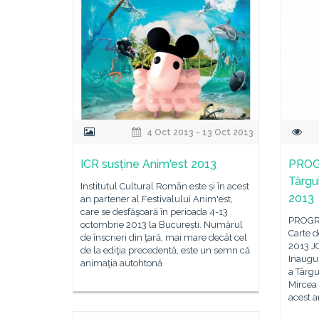
4 Oct 2013 - 13 Oct 2013
ICR susține Anim'est 2013
PROG
Târgu
Institutul Cultural Român este și în acest
2013
an partener al Festivalului Anim'est,
care se desfăşoară în perioada 4-13
PROGRA
octombrie 2013 la București. Numărul
Carte 
de înscrieri din ţară, mai mare decât cel
2013 JO
de la ediţia precedentă, este un semn că
Inaugur
animaţia autohtonă
a Târgu
Mircea 
acest a