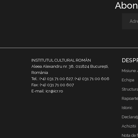
Abone
DESP
INSTITUTUL CULTURAL ROMÂN
Aleea Alexandru nr. 38, 011824 București,
Misiune 
România
Tel.: (+4) 031 71 00 627, (+4) 031 71 00 606
Echipa
Fax: (+4) 031 71 00 607
Structur
E-mail: icr@icr.ro
Rapoarte 
Istoric
Declaraţi
Achizitii
Nota de 