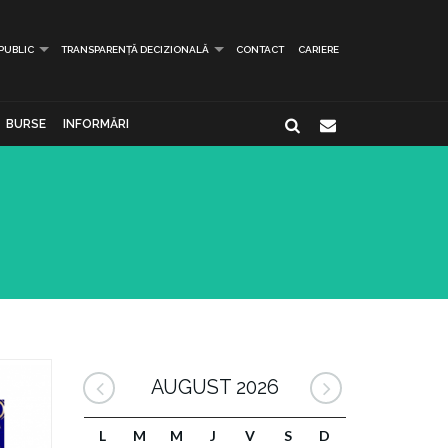
 PUBLIC
TRANSPARENȚĂ DECIZIONALĂ
CONTACT
CARIERE
BURSE
INFORMĂRI
AUGUST 2026
L
M
M
J
V
S
D