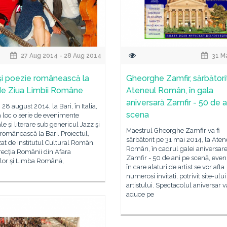
27 Aug 2014 - 28 Aug 2014
31 M
şi poezie românească la
Gheorghe Zamfir, sărbătorit
 de Ziua Limbii Române
Ateneul Român, în gala
aniversară Zamfir - 50 de a
 28 august 2014, la Bari, în Italia,
scena
 loc o serie de evenimente
e și literare sub genericul Jazz şi
Maestrul Gheorghe Zamfir va fi
românească la Bari. Proiectul,
sărbătorit pe 31 mai 2014, la Aten
at de Institutul Cultural Român,
Român, în cadrul galei aniversar
recția Românii din Afara
Zamfir - 50 de ani pe scenă, eve
elor și Limba Română,
în care alaturi de artist se vor afla
numerosi invitati, potrivit site-ului
artistului. Spectacolul aniversar v
aduce pe