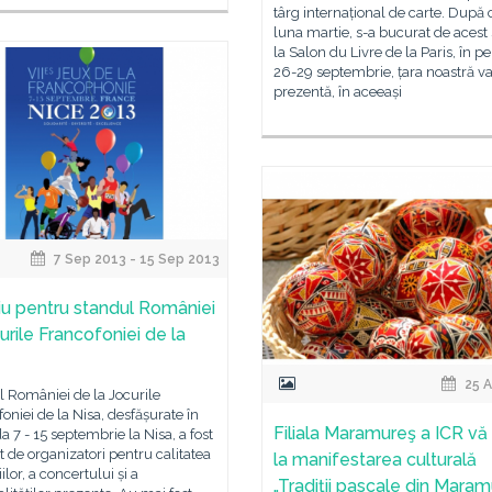
târg internațional de carte. După c
luna martie, s-a bucurat de acest 
la Salon du Livre de la Paris, în p
26-29 septembrie, țara noastră va 
prezentă, în aceeași
7 Sep 2013 - 15 Sep 2013
u pentru standul României
urile Francofoniei de la
25 A
 României de la Jocurile
oniei de la Nisa, desfășurate în
Filiala Maramureş a ICR vă 
a 7 - 15 septembrie la Nisa, a fost
 de organizatori pentru calitatea
la manifestarea culturală
ilor, a concertului și a
„Tradiţii pascale din Maram