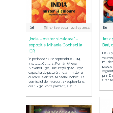
17 Sep 2014 - 22 Sep 2014
„India – mister si culoare“ –
Jazz 
expoziție Mihaela Cocheci la
Bari,
ICR
Pe 27 și
va avea
În perioada 17-22 septembrie 2014,
muzical
Institutul Cultural Român (Aleea
poezie 
Alexandru 38, București) găzduiește
organiz
expoziția de pictură „India – mister si
prin Di
culoare“ a artistei Mihaela Cocheci. La
Graniț
vernisajul de miercuri, 17 septembrie,
ora 18. 30, vor fi prezenți, alături