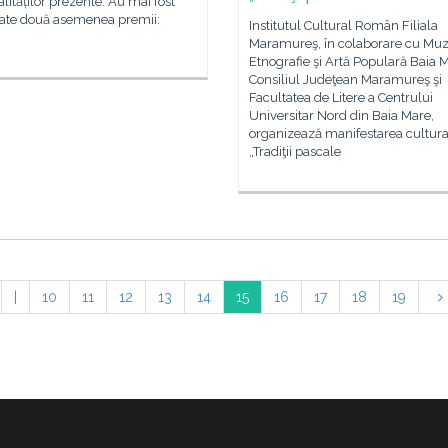
lităților prezente. Au mai fost
ate două asemenea premii:
Institutul Cultural Român Filiala
Maramureş, în colaborare cu Muz
Etnografie şi Artă Populară Baia 
Consiliul Judeţean Maramureş şi
Facultatea de Litere a Centrului
Universitar Nord din Baia Mare,
organizează manifestarea cultura
„Tradiţii pascale
|
10
11
12
13
14
15
16
17
18
19