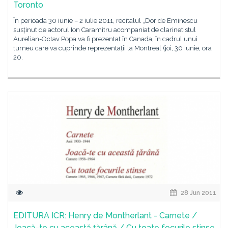
Toronto
În perioada 30 iunie – 2 iulie 2011, recitalul „Dor de Eminescu
susținut de actorul Ion Caramitru acompaniat de clarinetistul
Aurelian-Octav Popa va fi prezentat în Canada, în cadrul unui
turneu care va cuprinde reprezentații la Montreal (joi, 30 iunie, ora
20.
28 Jun 2011
EDITURA ICR: Henry de Montherlant - Carnete /
Joacă-te cu această ţărână / Cu toate focurile stinse