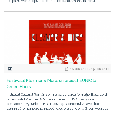
loc patru workshopuri, cu durata de o săptămână, la Portul
16 Jun 2011 - 19 Jun 2011
Festivalul Klezmer & More, un proiect EUNIC la
Green Hours
Institutul Cultural Român sprijină participarea formaţiei Basarabish
la Festivalul Klezmer & More, un proiect EUNIC desfășurat în
perioada 16-19 iunie 2011 la Bucureşti. Concertul va avea loc
duminică, 19 iunie 2011, începând cu ora 20. 00, la Green Hours 22