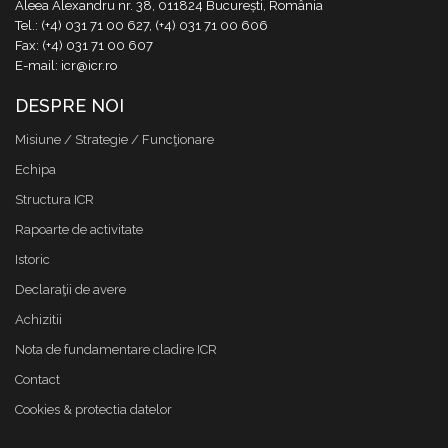
Aleea Alexandru nr. 38, 011824 București, România
Tel.: (+4) 031 71 00 627, (+4) 031 71 00 606
Fax: (+4) 031 71 00 607
E-mail: icr@icr.ro
DESPRE NOI
Misiune / Strategie / Funcţionare
Echipa
Structura ICR
Rapoarte de activitate
Istoric
Declaraţii de avere
Achizitii
Nota de fundamentare cladire ICR
Contact
Cookies & protectia datelor