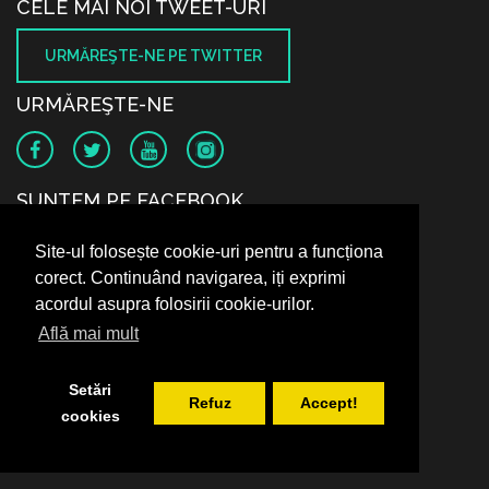
CELE MAI NOI TWEET-URI
URMĂREŞTE-NE PE TWITTER
URMĂREŞTE-NE
SUNTEM PE FACEBOOK
Site-ul folosește cookie-uri pentru a funcționa
corect. Continuând navigarea, iți exprimi
acordul asupra folosirii cookie-urilor.
Află mai mult
Setări
Refuz
Accept!
cookies