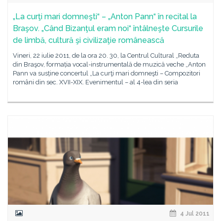
„La curţi mari domneşti“ – „Anton Pann“ în recital la
Braşov. „Când Bizanţul eram noi“ întâlneşte Cursurile
de limbă, cultură şi civilizaţie românească
Vineri, 22 iulie 2011, de la ora 20. 30, la Centrul Cultural „Reduta
din Braşov, formația vocal-instrumentală de muzică veche „Anton
Pann va susține concertul „La curţi mari domneşti – Compozitori
români din sec. XVII-XIX. Evenimentul – al 4-lea din seria
4 Jul 2011