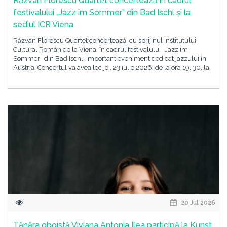
Răzvan Florescu Quartet concertează în cadrul
festivalului „Jazz im Sommer” din Bad Ischl și la
sediul ICR Viena
Răzvan Florescu Quartet concertează, cu sprijinul Institutului
Cultural Român de la Viena, în cadrul festivalului „Jazz im
Sommer” din Bad Ischl, important eveniment dedicat jazzului în
Austria. Concertul va avea loc joi, 23 iulie 2026, de la ora 19. 30, la
20 Jul 2026
Tănăra oboistă Viviana Antonia Ilea participă la Kunst