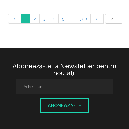
1
2
3
4
5
|
300
Abonează-te la Newsletter pentru
noutăţi.
ABONEAZĂ-TE