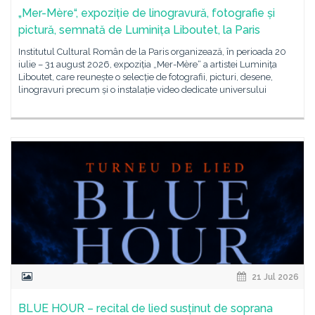
„Mer-Mère“, expoziție de linogravură, fotografie și
pictură, semnată de Luminița Liboutet, la Paris
Institutul Cultural Român de la Paris organizează, în perioada 20
iulie – 31 august 2026, expoziția „Mer-Mère“ a artistei Luminița
Liboutet, care reunește o selecție de fotografii, picturi, desene,
linogravuri precum și o instalație video dedicate universului
21 Jul 2026
BLUE HOUR – recital de lied susținut de soprana