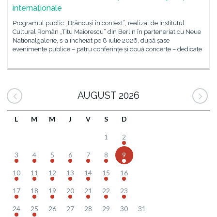
internaționale
Programul public „Brâncuși în context”, realizat de Institutul
Cultural Român „Titu Maiorescu” din Berlin în parteneriat cu Neue
Nationalgalerie, s-a încheiat pe 8 iulie 2026, după șase
evenimente publice – patru conferințe și două concerte – dedicate
AUGUST 2026
L
M
M
J
V
S
D
1
2
3
4
5
6
7
8
9
10
11
12
13
14
15
16
17
18
19
20
21
22
23
24
25
26
27
28
29
30
31