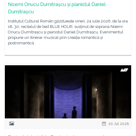
Noemi Onucu Dumitrașcu și pianistul Daniel
Dumitrașcu
Institutul Cultural Român găzduiește vineri, 24 iulie 2026, de la ora
18. 30, recitalul de lied BLUE HOUR, susținut de soprana Noemi
Onucu Dumitrașcu și pianistul Daniel Dumitrașcu. Evenimentul
propune un itinerar muzical prin creația romantică și
postromantică
20 Jul 2026