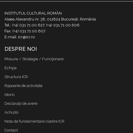
INSTITUTUL CULTURAL ROMÂN
Aleea Alexandru nr. 38, 011824 București, România
Tel.: (+4) 031 71 00 627, (+4) 031 71 00 606
Fax: (+4) 031 71 00 607
E-mail: icr@icr.ro
DESPRE NOI
Misiune / Strategie / Funcţionare
Echipa
Structura ICR
Rapoarte de activitate
Istoric
Declaraţii de avere
Achizitii
Nota de fundamentare cladire ICR
Contact