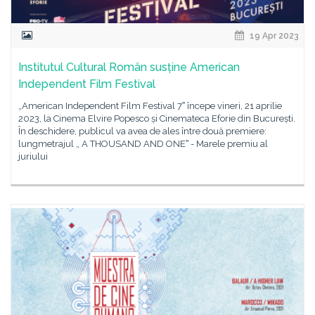
19 Apr 2023
Institutul Cultural Român susține American
Independent Film Festival
„American Independent Film Festival 7ˮ începe vineri, 21 aprilie
2023, la Cinema Elvire Popesco și Cinemateca Eforie din București.
În deschidere, publicul va avea de ales între două premiere:
lungmetrajul „ A THOUSAND AND ONEˮ - Marele premiu al
juriului