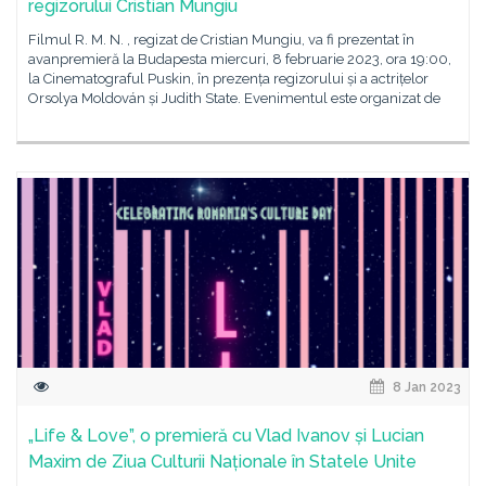
regizorului Cristian Mungiu
Filmul R. M. N. , regizat de Cristian Mungiu, va fi prezentat în
avanpremieră la Budapesta miercuri, 8 februarie 2023, ora 19:00,
la Cinematograful Puskin, în prezența regizorului și a actrițelor
Orsolya Moldován și Judith State. Evenimentul este organizat de
8 Jan 2023
„Life & Love”, o premieră cu Vlad Ivanov și Lucian
Maxim de Ziua Culturii Naționale în Statele Unite