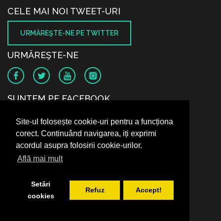
CELE MAI NOI TWEET-URI
URMĂREŞTE-NE PE TWITTER
URMĂREŞTE-NE
SUNTEM PE FACEBOOK
Site-ul folosește cookie-uri pentru a funcționa
corect. Continuând navigarea, iți exprimi
acordul asupra folosirii cookie-urilor.
Află mai mult
Setări
Refuz
Accept!
cookies