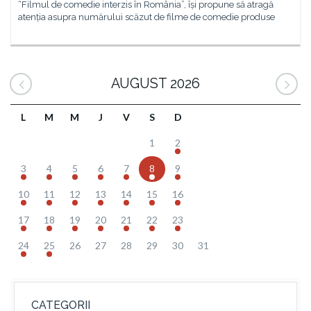
“Filmul de comedie interzis în România”, își propune să atragă
atenția asupra numărului scăzut de filme de comedie produse
AUGUST 2026
L
M
M
J
V
S
D
1
2
3
4
5
6
7
8
9
10
11
12
13
14
15
16
17
18
19
20
21
22
23
24
25
26
27
28
29
30
31
CATEGORII