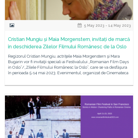
5 May 2023 - 14 May 2023
Cristian Mungiu și Maia Morgenstern, invitați de marcă
în deschiderea Zilelor Filmului Românesc de la Oslo
Regizorul Cristian Mungiu, actriţele Maia Morgenstern şi Mara
Bugarin vor fi invitaţii speciali ai Festivalului „Romanian Film Days
in Oslo”/„Zilele Filmului Românesc la Oslo”, care se va desfăşura
în perioada 5-14 mai 2023. Evenimentul, organizat de Cinemateca