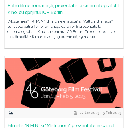
Patru filme românești, proiectate la cinematograful Il
Kino, cu sprijinul ICR Berlin
„Moștenireaˮ, „R. M. Nˮ, „În numele tatăluiˮ și „Vulturii din Țagaˮ
sunt cele patru filme românești care vor fi prezentate la
cinematograful Il Kino, cu sprijinul ICR Berlin. Proiecțiile vor avea
loc sâmbătă, 18 martie 2023, și duminică, 19 martie
27 Jan 2023 - 5 Feb 2023
Filmele ”R.M.N” și ”Metronom” prezentate în cadrul