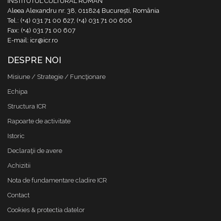
INSTITUTUL CULTURAL ROMÂN
Aleea Alexandru nr. 38, 011824 București, România
Tel.: (+4) 031 71 00 627, (+4) 031 71 00 606
Fax: (+4) 031 71 00 607
E-mail: icr@icr.ro
DESPRE NOI
Misiune / Strategie / Funcţionare
Echipa
Structura ICR
Rapoarte de activitate
Istoric
Declaraţii de avere
Achizitii
Nota de fundamentare cladire ICR
Contact
Cookies & protectia datelor