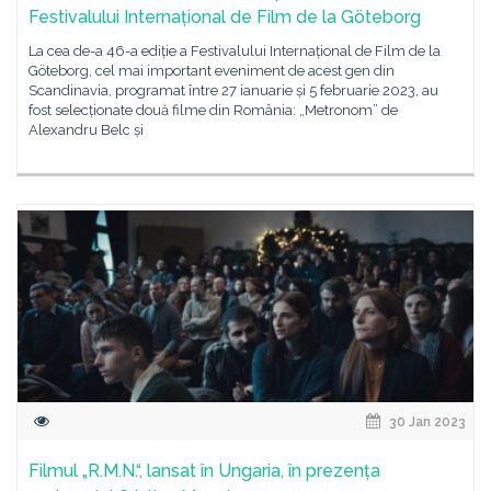
Festivalului Internațional de Film de la Göteborg
La cea de-a 46-a ediție a Festivalului Internațional de Film de la
Göteborg, cel mai important eveniment de acest gen din
Scandinavia, programat între 27 ianuarie și 5 februarie 2023, au
fost selecționate două filme din România: „Metronom” de
Alexandru Belc și
30 Jan 2023
Filmul „R.M.N.“, lansat în Ungaria, în prezența