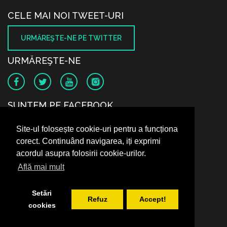
CELE MAI NOI TWEET-URI
URMĂREŞTE-NE PE TWITTER
URMĂREŞTE-NE
SUNTEM PE FACEBOOK
Site-ul folosește cookie-uri pentru a funcționa
corect. Continuând navigarea, iți exprimi
acordul asupra folosirii cookie-urilor.
Află mai mult
Setări
Refuz
Accept!
cookies