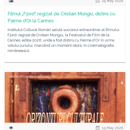
25 May 2026
Filmul „Fjord“, regizat de Cristian Mungiu, distins cu
Palme d’Or la Cannes
Institutul Cultural Român salută succesul extraordinar al filmului
Fjord, regizat de Cristian Mungiu, la Festivalul de Film de la
Cannes, ediția 2026, unde a fost distins cu Palme d’Or în urma
votului juriului, marcând un moment istoric în cinematografia
românească.
15 May 2026