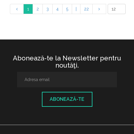
1
2
3
4
5
|
22
Abonează-te la Newsletter pentru
noutăţi.
ABONEAZĂ-TE