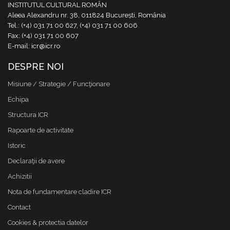
INSTITUTUL CULTURAL ROMÂN
Aleea Alexandru nr. 38, 011824 București, România
Tel.: (+4) 031 71 00 627, (+4) 031 71 00 606
Fax: (+4) 031 71 00 607
E-mail: icr@icr.ro
DESPRE NOI
Misiune / Strategie / Funcţionare
Echipa
Structura ICR
Rapoarte de activitate
Istoric
Declaraţii de avere
Achizitii
Nota de fundamentare cladire ICR
Contact
Cookies & protectia datelor