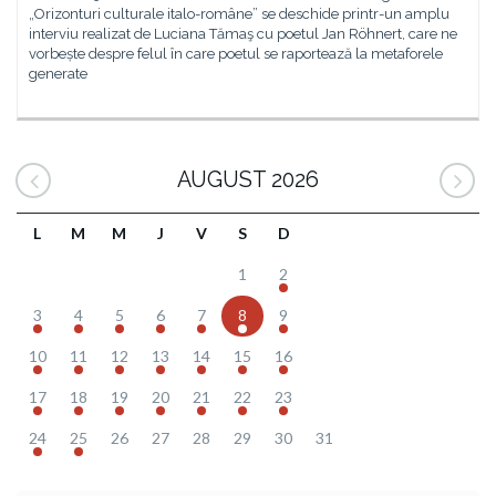
„Orizonturi culturale italo-române” se deschide printr-un amplu
interviu realizat de Luciana Tămaş cu poetul Jan Röhnert, care ne
vorbește despre felul în care poetul se raportează la metaforele
generate
AUGUST 2026
L
M
M
J
V
S
D
1
2
3
4
5
6
7
8
9
10
11
12
13
14
15
16
17
18
19
20
21
22
23
24
25
26
27
28
29
30
31