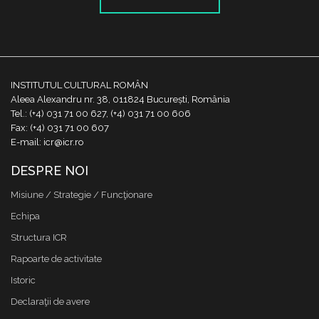
INSTITUTUL CULTURAL ROMÂN
Aleea Alexandru nr. 38, 011824 București, România
Tel.: (+4) 031 71 00 627, (+4) 031 71 00 606
Fax: (+4) 031 71 00 607
E-mail: icr@icr.ro
DESPRE NOI
Misiune / Strategie / Funcţionare
Echipa
Structura ICR
Rapoarte de activitate
Istoric
Declaraţii de avere