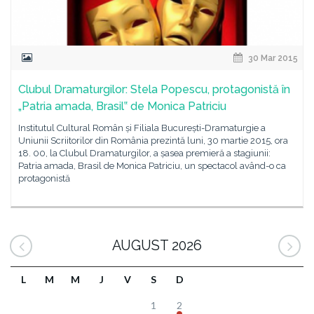
30 Mar 2015
Clubul Dramaturgilor: Stela Popescu, protagonistă în
„Patria amada, Brasil‟ de Monica Patriciu
Institutul Cultural Român și Filiala București-Dramaturgie a
Uniunii Scriitorilor din România prezintă luni, 30 martie 2015, ora
18. 00, la Clubul Dramaturgilor, a șasea premieră a stagiunii:
Patria amada, Brasil de Monica Patriciu, un spectacol având-o ca
protagonistă
AUGUST 2026
L
M
M
J
V
S
D
1
2