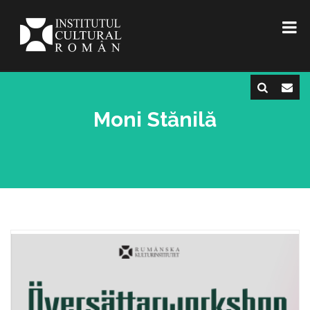
Moni Stănilă