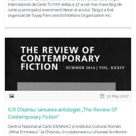
Internațional de Carte TUYAP, ediția a 37-a,cel mai mare târg de
carte şi principalul eveniment literar al anului. Târgul a fost
organizat de Tüyap Fairs and Exhibitions Organization Inc.
30 May 2017
ICR Chișinău: lansarea antologiei „The Review Of
Contemporary Fiction”
Centrul Național al Cărții (CENNAC) și Institutul Cultural Român
„Mihai Eminescu” la Chișinău, în colaborare cu Uniunea Scriitorilor