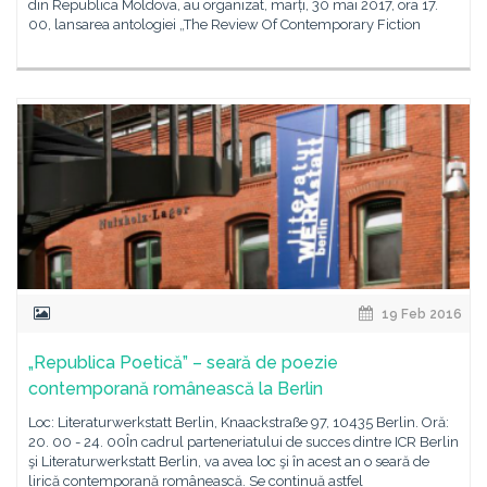
din Republica Moldova, au organizat, marți, 30 mai 2017, ora 17.
00, lansarea antologiei „The Review Of Contemporary Fiction
19 Feb 2016
„Republica Poetică” – seară de poezie
contemporană românească la Berlin
Loc: Literaturwerkstatt Berlin, Knaackstraße 97, 10435 Berlin. Oră:
20. 00 - 24. 00În cadrul parteneriatului de succes dintre ICR Berlin
şi Literaturwerkstatt Berlin, va avea loc şi în acest an o seară de
lirică contemporană românească. Se continuă astfel