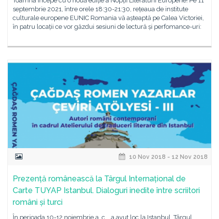
Toamna începe cu o nouă ediție a Nopții Literaturii Europene! Pe 11
septembrie 2021, între orele 18:30-21:30, rețeaua de institute
culturale europene EUNIC Romania vă așteaptă pe Calea Victoriei,
în patru locații ce vor găzdui sesiuni de lectură și perfomance-uri:
10 Nov 2018 - 12 Nov 2018
Prezență românească la Târgul Internațional de
Carte TUYAP Istanbul. Dialoguri inedite între scriitori
români și turci
În perioada 10-12 noiembrie a. c. , a avut loc la Istanbul, Târgul