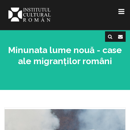
Minunata lume nouă - case
ale migranților români