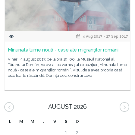
4 Aug 2017 - 27 Sep 2017
Minunata lume nouă - case ale migranților români
Vineri, 4 august 2017, de la ora 19. 00, la Muzeul Național al
Țăranului Român, va avea loc vernisajul expoziției „Minunata lume
nouă - case ale migranților români”. Visul de a avea propria casă
este foarte răspândit. Dorința de a construi ceva
AUGUST 2026
L
M
M
J
V
S
D
1
2