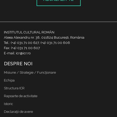
INSTITUTUL CULTURAL ROMÂN
Aleea Alexandru nr. 38, 011824 București, România
Tel.: (+4) 031 71 00 627, (+4) 031 71 00 606
Fax: (+4) 031 71 00 607
E-mail: icr@icr.ro
DESPRE NOI
Misiune / Strategie / Funcţionare
Echipa
Structura ICR
Rapoarte de activitate
Istoric
Declaraţii de avere