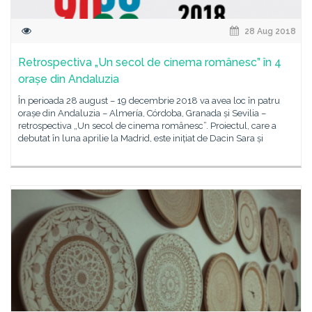
28 Aug 2018
Retrospectiva „Un secol de cinema românesc” în 4
orașe din Andaluzia
În perioada 28 august – 19 decembrie 2018 va avea loc în patru
orașe din Andaluzia – Almería, Córdoba, Granada și Sevilia –
retrospectiva „Un secol de cinema românesc”. Proiectul, care a
debutat în luna aprilie la Madrid, este inițiat de Dacin Sara și