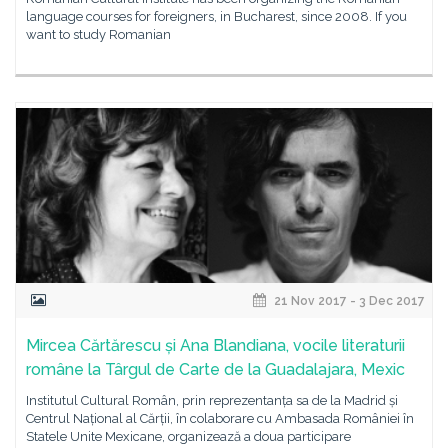
language courses for foreigners, in Bucharest, since 2008. If you
want to study Romanian
21 Nov 2017 - 3 Dec 2017
Mircea Cărtărescu și Ana Blandiana, vocile literaturii
române la Târgul de Carte de la Guadalajara, Mexic
Institutul Cultural Român, prin reprezentanța sa de la Madrid și
Centrul Național al Cărții, în colaborare cu Ambasada României în
Statele Unite Mexicane, organizează a doua participare