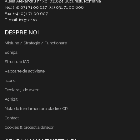
Aleea Alexandru nr. 38, 011824 București, România
Tel.: (+4) 031 71 00 627, (+4) 031 71 00 606
Fax: (+4) 031 71 00 607
E-mail: icr@icr.ro
DESPRE NOI
Misiune / Strategie / Funcţionare
Echipa
Structura ICR
Rapoarte de activitate
Istoric
Declaraţii de avere
Achizitii
Nota de fundamentare cladire ICR
Contact
Cookies & protectia datelor