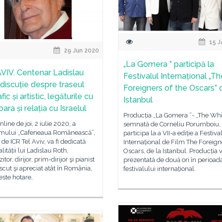
15 J
29 Jun 2020
„La Gomera ” participă la
VIV. Centenar Ladislau
Festivalul Internațional „Th
 discuție despre traseul
Foreigners of the Oscars” 
fic și artistic, legăturile cu
Istanbul
ara și relația cu Israelul
Producția „La Gomera ”- „The Whis
nline de joi, 2 iulie 2020, a
semnată de Corneliu Porumboiu,
mului „Cafeneaua Românească”,
participa la a VII-a ediție a Festiva
 de ICR Tel Aviv, va fi dedicată
Internațional de Film The Foreign
lității lui Ladislau Roth,
Oscars, de la Istanbul. Producția v
or, dirijor, prim-dirijor şi pianist
prezentată de două ori în perioad
cut şi apreciat atât în România,
festivalului internațional.
peste hotare,