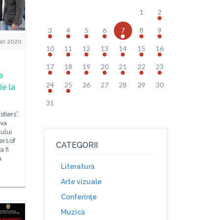
1
2
3
4
5
6
7
8
9
an 2020
10
11
12
13
14
15
16
17
18
19
20
21
22
23
e
24
25
26
27
28
29
30
de la
31
tlers”,
 va
lului
ers of
CATEGORII
a fi
a
Literatură
Arte vizuale
Conferinţe
Muzică