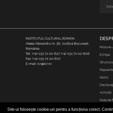
DESP
INSTITUTUL CULTURAL ROMÂN
Aleea Alexandru nr. 38, 011824 București,
Misiune 
România
Tel.: (+4) 031 71 00 627, (+4) 031 71 00 606
Echipa
Fax: (+4) 031 71 00 607
Structur
E-mail: icr@icr.ro
Rapoarte 
Istoric
Declaraţi
Achizitii
Nota de 
Contact
Site-ul folosește cookie-uri pentru a funcționa corect. Contin