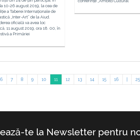
tiști din 24 de țări participă, în
conferințe „Âmbito Cultural“
a 10-26 august 2019, la cea de
iție a Taberei Internaționale de
astică „Inter-Art” de la Aiud.
erea oficială va avea loc
ă, 11 august 2019, ora 18. 00, în
stivă a Primăriei
6
7
8
9
10
11
12
13
14
15
16
|
25
ază-te la Newsletter pentru no