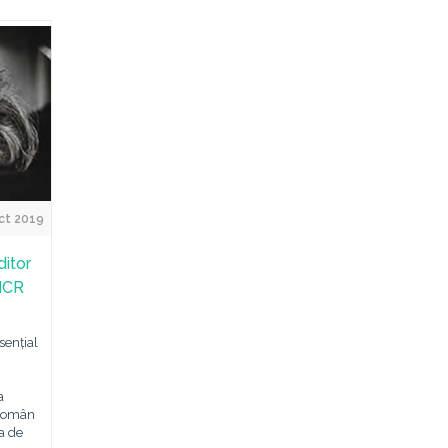
ct 2019
ditor
 ICR
sențial
a
 Român
a de