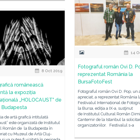
14 O
Fotograful român Ovi D. P
8 Oct 2019
reprezentat România la
BursaFotoFest
grafică românească
Fotograful român Ovi D. Pop, un a
ntă la expoziția
apreciat, a reprezentat România l
națională „HOLOCAUST” de
Festivalul Internațional de Fotogr
R Budapesta
la Bursa, ediția a IX-a, susţinut
de Institutul Cultural Român Dimi
ia de artă grafică intitulată
Cantemir de la Istanbul la solicita
ust” este organizată de Institutul
organizatoriilor. Festivalul s-a
al Român de la Budapesta în
riat cu Muzeul de Artă Cluj-
și va putea fi vizitată în perioada