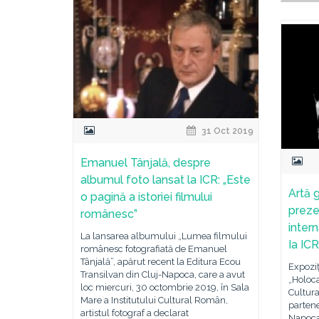
31 Oct 2019
Emanuel Tânjală, despre
albumul foto lansat la ICR: „Este
Artă 
o pagină a istoriei filmului
preze
românesc”
inter
La lansarea albumului „Lumea filmului
Ia IC
românesc fotografiată de Emanuel
Tânjală”, apărut recent la Editura Ecou
Expoziț
Transilvan din Cluj-Napoca, care a avut
„Holoca
loc miercuri, 30 octombrie 2019, în Sala
Cultur
Mare a Institutului Cultural Român,
partene
artistul fotograf a declarat
Napoca 