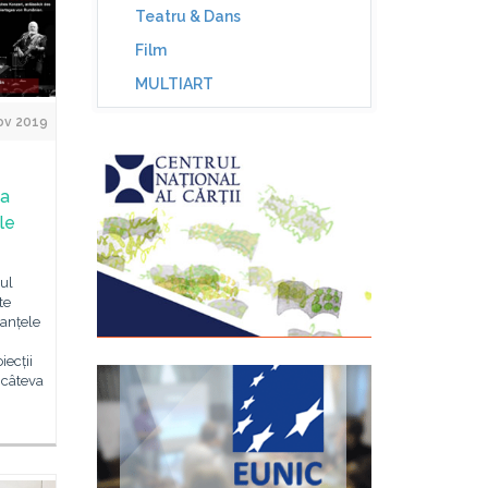
Teatru & Dans
Film
MULTIART
ov 2019
 a
le
nul
te
tanțele
iecții
 câteva