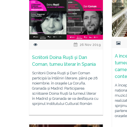
26 Nov 2019
A înc
Scriitorii Doina Ruşti şi Dan
turneu
Coman, turneu literar în Spania
camer
Scriitorii Doina Ruşti şi Dan Coman
cont
participă la întâlniri literare, până pe 28
noiembrie, în oraşele La Coruña,
A înce
Granada și Madrid. Participarea
naționa
scriitoarei Doina Ruști la turneul literar
muzică
în Madrid şi Granada se va desfășura cu
realiza
sprijinul Institutului Cultural Român
sprijin
partene
orașele