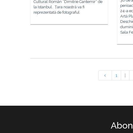
36 de ar
Cultural Român ”Dimitrie Cantemir” de
perioad
la Istanbul. Țara noastră va fi
24-a ed
reprezentată de fotograful
Artă Pl
Deschid
duminic
Sala Fe
1
|
Abone