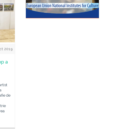
ct 2019
op a
rtist
a
afie de
trie
rea