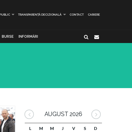
 PUBLIC
TRANSPARENȚĂ DECIZIONALĂ
CONTACT
CARIERE
BURSE
INFORMĂRI
AUGUST 2026
L
M
M
J
V
S
D