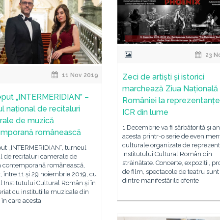
23 N
11 Nov 2019
Zeci de artiști și istorici
marchează Ziua Națională
eput „INTERMERIDIAN” –
României la reprezentanțe
l național de recitaluri
ICR din lume
ale de muzică
1 Decembrie va fi sărbătorită și a
emporană românească
acesta printr-o serie de evenimen
culturale organizate de reprezen
put „INTERMERIDIAN”, turneul
Institutului Cultural Român din
l de recitaluri camerale de
străinătate. Concerte, expoziții, pro
 contemporană românească,
de film, spectacole de teatru sunt
t, între 11 și 29 noiembrie 2019, cu
dintre manifestările oferite
ul Institutului Cultural Român și în
riat cu instituțiile muzicale din
 în care acesta