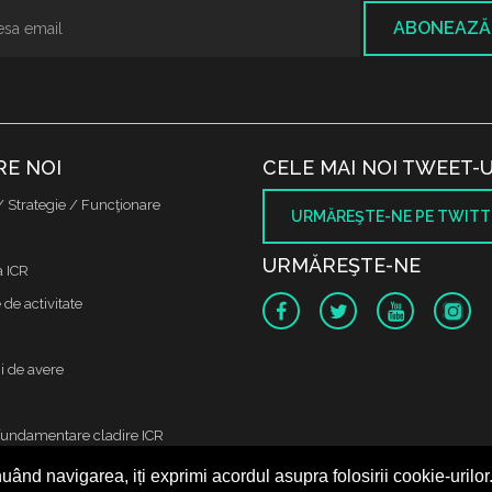
ABONEAZĂ
RE NOI
CELE MAI NOI TWEET-U
/ Strategie / Funcţionare
URMĂREŞTE-NE PE TWITT
URMĂREŞTE-NE
a ICR
de activitate
i de avere
fundamentare cladire ICR
uând navigarea, iți exprimi acordul asupra folosirii cookie-urilor