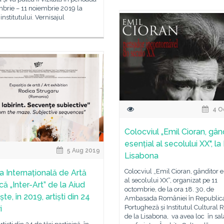
brie – 11 noiembrie 2019 la
institutului. Vernisajul
4 O
Colocviul „Emil Cioran, gân
esențial al secolului XX", la
5 Aug 2019
Lisabona
Colocviul „Emil Cioran, gânditor e
a Internațională de Artă
al secolului XX“, organizat pe 11
că „Inter-Art” de la Aiud
octombrie, de la ora 18. 30, de
te, în 2019, artiști din 24
Ambasada României în Republic
Portugheză și Institutul Cultural
i
de la Lisabona, va avea loc în sal