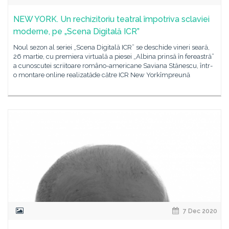
NEW YORK. Un rechizitoriu teatral împotriva sclaviei
moderne, pe „Scena Digitală ICR”
Noul sezon al seriei „Scena Digitală ICR” se deschide vineri seară,
26 martie, cu premiera virtuală a piesei „Albina prinsă în fereastră”
a cunoscutei scriitoare româno-americane Saviana Stănescu, într-
o montare online realizatăde către ICR New Yorkîmpreună
7 Dec 2020