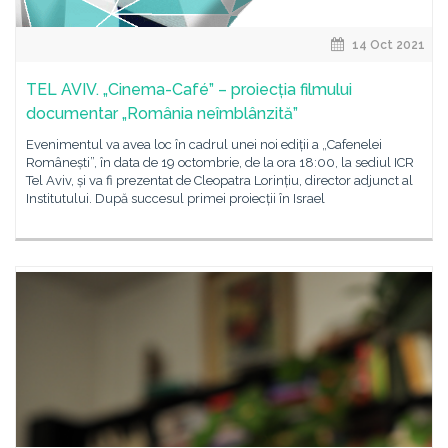
14 Oct 2021
TEL AVIV. „Cinema-Café” – proiecția filmului
documentar „România neîmblânzită”
Evenimentul va avea loc în cadrul unei noi ediții a „Cafenelei
Românești”, în data de 19 octombrie, de la ora 18:00, la sediul ICR
Tel Aviv, și va fi prezentat de Cleopatra Lorințiu, director adjunct al
Institutului. După succesul primei proiecții în Israel