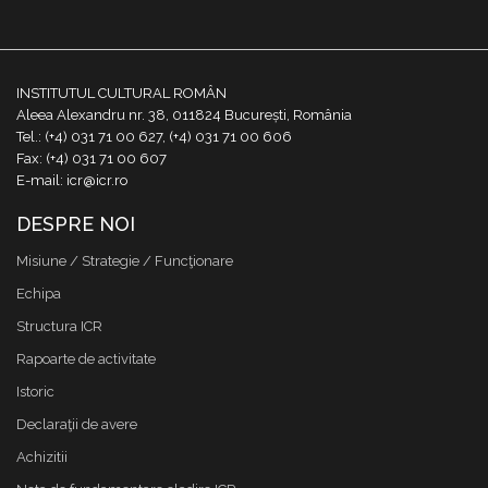
INSTITUTUL CULTURAL ROMÂN
Aleea Alexandru nr. 38, 011824 București, România
Tel.: (+4) 031 71 00 627, (+4) 031 71 00 606
Fax: (+4) 031 71 00 607
E-mail: icr@icr.ro
DESPRE NOI
Misiune / Strategie / Funcţionare
Echipa
Structura ICR
Rapoarte de activitate
Istoric
Declaraţii de avere
Achizitii