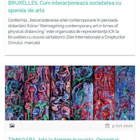
BRUXELLES. Cum interacționează societatea cu
operele de artă
Conferința „Reconsiderarea artei contemporane în perioada
distanțării fizice/ Reimagining contemporary art in times of
physical distancing” este organizată de reprezentanța ICR la
Bruxelles cu ocazia sărbătoririi Zilei Internaționale a Drepturilor
Omului, marcată
9 Oct 2020
TIMIȘOARA. Artă la feminin în revista „Orizonturi