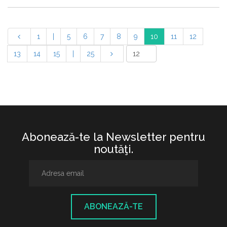
1
|
5
6
7
8
9
10
11
12
13
14
15
|
25
Abonează-te la Newsletter pentru
noutăţi.
ABONEAZĂ-TE