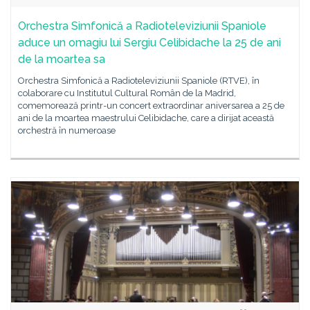
Orchestra Simfonică a Radioteleviziunii Spaniole
aduce un omagiu lui Sergiu Celibidache la 25 de ani
de la moartea sa
Orchestra Simfonică a Radioteleviziunii Spaniole (RTVE), în
colaborare cu Institutul Cultural Român de la Madrid,
comemorează printr-un concert extraordinar aniversarea a 25 de
ani de la moartea maestrului Celibidache, care a dirijat această
orchestră în numeroase