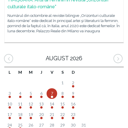
culturale italo-române”
Numărul din octombrie al revistei bilingve „Orizonturi culturale
italo-române” este dedicat în principal artei şi literaturii la feminin,
pornind de la faptul că, în Italia, anul 2020 este dedicat femeilor. În
luna decembrie, Palazzo Reale din Milano va inaugura
AUGUST 2026
L
M
M
J
V
S
D
1
2
3
4
5
6
7
8
9
10
11
12
13
14
15
16
17
18
19
20
21
22
23
24
25
26
27
28
29
30
31