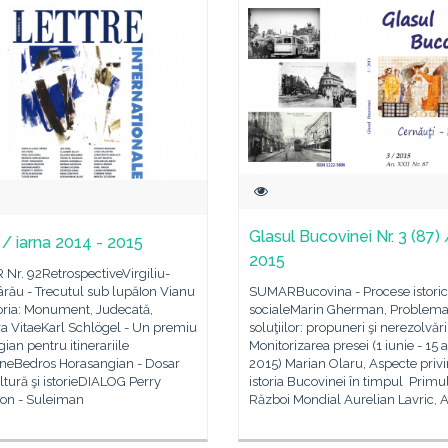
Glasul Bucovinei Nr. 3 (87) 
 / iarna 2014 - 2015
2015
Nr. 92RetrospectiveVirgiliu-
rău - Trecutul sub lupăIon Vianu
SUMARBucovina - Procese istoric
ria: Monument, Judecată,
socialeMarin Gherman, Problem
ra VitaeKarl Schlögel - Un premiu
soluţiilor: propuneri şi nerezolvări
gian pentru itinerariile
Monitorizarea presei (1 iunie - 15 
neBedros Horasangian - Dosar
2015) Marian Olaru, Aspecte priv
tură şi istorieDIALOG Perry
istoria Bucovinei în timpul Primu
on - Suleiman
Război Mondial Aurelian Lavric, A