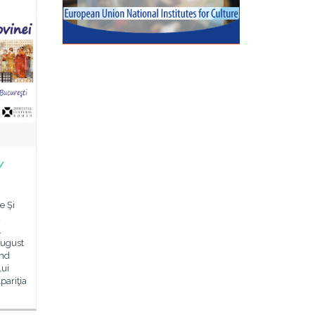
/
e Şi
a
.
august
ind
lui
pariţia