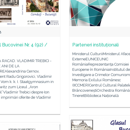
 Bucovinei Nr. 4 (92) /
Parteneri instituționali
Ministerul CulturiiMinisterul Aface
ExterneEUNICEUNIC
A RACAD. VLADIMIR TREBICI -
RomâniaReprezentanța Comisiei
 ANI DE LA
Europene în RomâniaInstitutul de
EAlexandrina Cernov,
Investigare a Crimelor Comunismu
nt Radu Grigorovici, Vladimir
Memoria Exilului Românesc
, Vom k. k. I. Staatgymnasium in
(IICCMER)Centrul Cultural Palatel
witz zum Liceul „Aron
BrâncoveneștiOrchestra Română
”Vladimir Trebici despre Ion
TineretBiblioteca Națională
- imprimări oferite de Vladimir