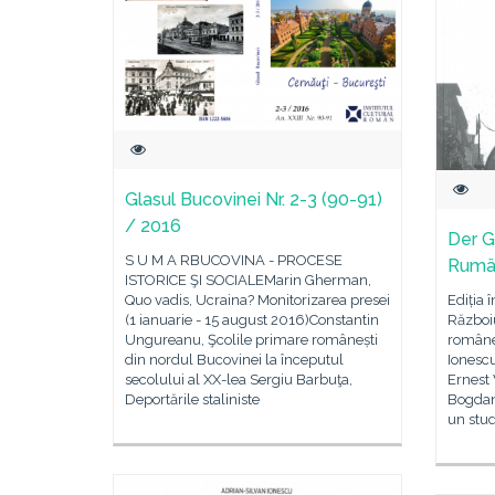
Glasul Bucovinei Nr. 2-3 (90-91)
/ 2016
Der G
S U M A RBUCOVINA - PROCESE
Rumän
ISTORICE ŞI SOCIALEMarin Gherman,
Quo vadis, Ucraina? Monitorizarea presei
Ediția
(1 ianuarie - 15 august 2016)Constantin
Războiu
Ungureanu, Şcolile primare românești
române
din nordul Bucovinei la începutul
Ionesc
secolului al XX-lea Sergiu Barbuţa,
Ernest 
Deportările staliniste
Bogdan
un stud