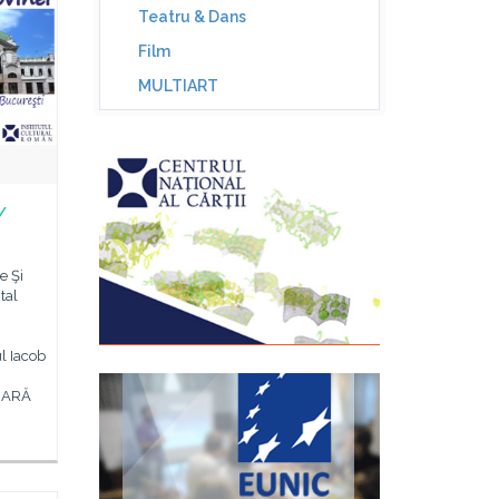
Teatru & Dans
Film
MULTIART
/
e Şi
tal
N
l Iacob
ERARĂ