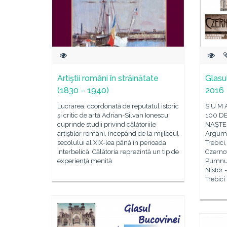
Artiştii români în străinătate
Glasul
(1830 – 1940)
2016
Lucrarea, coordonată de reputatul istoric
S U M 
și critic de artă Adrian-Silvan Ionescu,
100 DE
cuprinde studii privind călătoriile
NAŞTER
artiştilor români, începând de la mijlocul
Argume
secolului al XIX-lea până în perioada
Trebici
interbelică. Călătoria reprezintă un tip de
Czerno
experienţă menită
Pumnul
Nistor 
Trebici