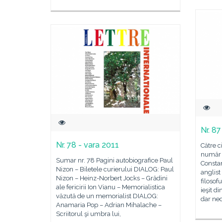
Nr. 8
Nr. 78 - vara 2011
Către c
număr 
Sumar nr. 78 Pagini autobiografice Paul
Constan
Nizon – Biletele curierului DIALOG: Paul
anglist
Nizon – Heinz-Norbert Jocks – Grădini
filosof
ale fericirii Ion Vianu – Memorialistica
ieşit d
văzută de un memorialist DIALOG:
dar ned
Anamaria Pop – Adrian Mihalache –
Scriitorul şi umbra lui,