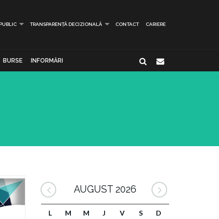
 PUBLIC
TRANSPARENȚĂ DECIZIONALĂ
CONTACT
CARIERE
BURSE
INFORMĂRI
AUGUST 2026
L
M
M
J
V
S
D