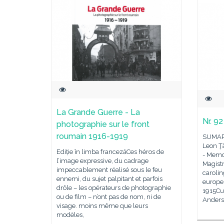
La Grande Guerre - La
Nr. 92
photographie sur le front
roumain 1916-1919
SUMAR 
Leon Ţâ
Ediție în limba francezăCes héros de
- Memo
l’image expressive, du cadrage
Magist
impeccablement réalisé sous le feu
carolin
ennemi, du sujet palpitant et parfois
europe
drôle – les opérateurs de photographie
1915Cul
ou de film – n’ont pas de nom, ni de
Anders
visage. moins même que leurs
modèles,