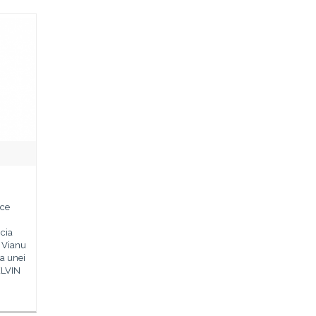
ice
cia
n Vianu
ia unei
ELVIN