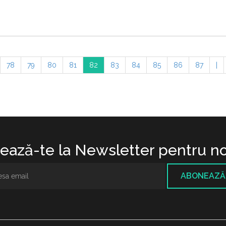
78
79
80
81
82
83
84
85
86
87
|
ază-te la Newsletter pentru no
ABONEAZĂ