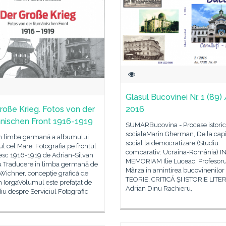
Glasul Bucovinei Nr. 1 (89) 
roße Krieg. Fotos von der
2016
ischen Front 1916-1919
SUMARBucovina - Procese istoric
socialeMarin Gherman, De la capi
 în limba germană a albumului
social la democratizare (Studiu
l cel Mare. Fotografia pe frontul
comparativ: Ucraina-România) I
sc 1916-1919 de Adrian-Silvan
MEMORIAM Ilie Luceac, Profesoru
u Traducere în limba germană de
Mârza în amintirea bucovinenilor
Wichner, concepție grafică de
TEORIE, CRITICĂ ŞI ISTORIE LIT
 IorgaVolumul este prefațat de
Adrian Dinu Rachieru,
iu despre Serviciul Fotografic