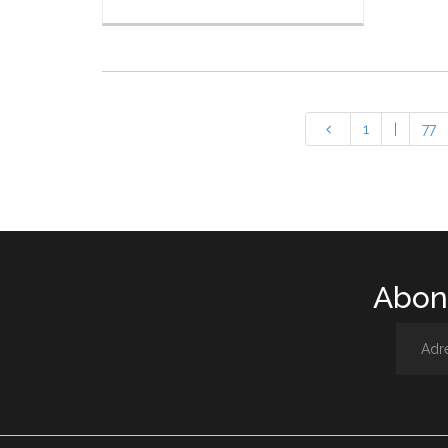
1
|
77
Abone