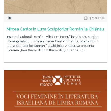
3 Mar 2026
Mircea Cantor în Luna Sculptorilor Români la Chișinău
Institutul Cultural Român „Mihai Eminescu” la Chișinău susține
prezența artistului român Mircea Cantor în cadrul programului
„Luna Sculptorilor Români” la Chișinău. Artistul va prezenta
lucrarea „Take the world into the world”, în cadrul unui