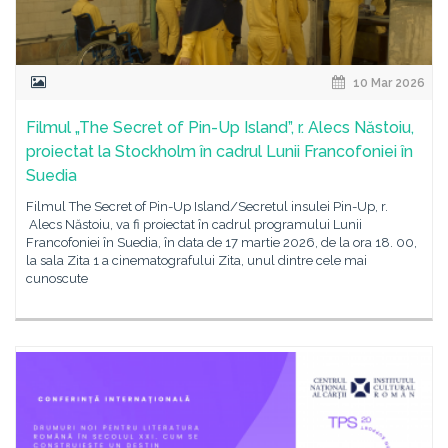
10 Mar 2026
Filmul „The Secret of Pin-Up Island”, r. Alecs Năstoiu,
proiectat la Stockholm în cadrul Lunii Francofoniei în
Suedia
Filmul The Secret of Pin-Up Island/Secretul insulei Pin-Up, r.
Alecs Năstoiu, va fi proiectat în cadrul programului Lunii
Francofoniei în Suedia, în data de 17 martie 2026, de la ora 18. 00,
la sala Zita 1 a cinematografului Zita, unul dintre cele mai
cunoscute