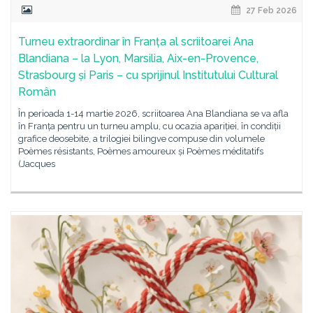
27 Feb 2026
Turneu extraordinar în Franța al scriitoarei Ana
Blandiana – la Lyon, Marsilia, Aix-en-Provence,
Strasbourg și Paris – cu sprijinul Institutului Cultural
Român
În perioada 1-14 martie 2026, scriitoarea Ana Blandiana se va afla
în Franța pentru un turneu amplu, cu ocazia apariției, în condiții
grafice deosebite, a trilogiei bilingve compuse din volumele
Poèmes résistants, Poèmes amoureux și Poèmes méditatifs
(Jacques