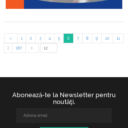
1
2
3
4
5
6
7
8
9
10
11
|
187
Abonează-te la Newsletter pentru
noutăţi.