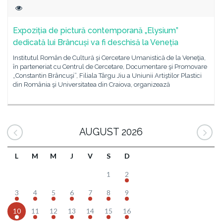
Expoziția de pictură contemporană „Elysium”
dedicată lui Brâncuși va fi deschisă la Veneția
Institutul Român de Cultură şi Cercetare Umanistică de la Veneţia,
în parteneriat cu Centrul de Cercetare, Documentare şi Promovare
„Constantin Brâncuşi”, Filiala Târgu Jiu a Uniunii Artiştilor Plastici
din România şi Universitatea din Craiova, organizează
AUGUST 2026
L
M
M
J
V
S
D
1
2
3
4
5
6
7
8
9
10
11
12
13
14
15
16