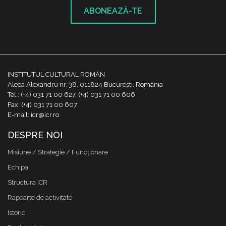
ABONEAZĂ-TE
INSTITUTUL CULTURAL ROMÂN
Aleea Alexandru nr. 38, 011824 București, România
Tel.: (+4) 031 71 00 627, (+4) 031 71 00 606
Fax: (+4) 031 71 00 607
E-mail: icr@icr.ro
DESPRE NOI
Misiune / Strategie / Funcţionare
Echipa
Structura ICR
Rapoarte de activitate
Istoric