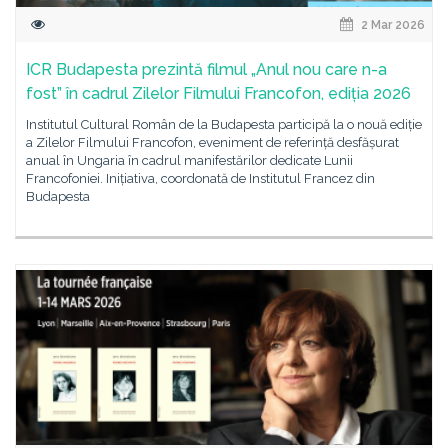
2 Mar 2026
ICR Budapesta prezintă filmul „Anul nou care n-a
fost” în cadrul Zilelor Filmului Francofon, ediția 2026
Institutul Cultural Român de la Budapesta participă la o nouă ediție
a Zilelor Filmului Francofon, eveniment de referință desfășurat
anual în Ungaria în cadrul manifestărilor dedicate Lunii
Francofoniei. Inițiativa, coordonată de Institutul Francez din
Budapesta