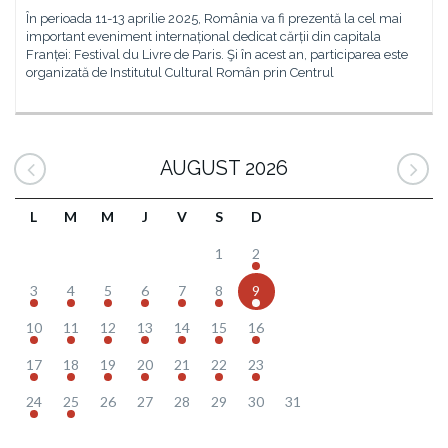
În perioada 11-13 aprilie 2025, România va fi prezentă la cel mai
important eveniment internațional dedicat cărții din capitala
Franței: Festival du Livre de Paris. Şi în acest an, participarea este
organizată de Institutul Cultural Român prin Centrul
AUGUST 2026
L
M
M
J
V
S
D
1
2
3
4
5
6
7
8
9
10
11
12
13
14
15
16
17
18
19
20
21
22
23
24
25
26
27
28
29
30
31