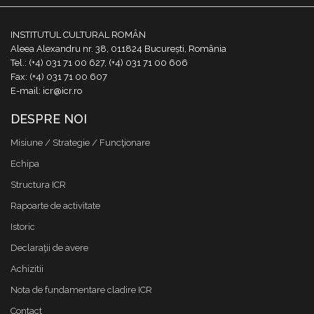
INSTITUTUL CULTURAL ROMÂN
Aleea Alexandru nr. 38, 011824 București, România
Tel.: (+4) 031 71 00 627, (+4) 031 71 00 606
Fax: (+4) 031 71 00 607
E-mail: icr@icr.ro
DESPRE NOI
Misiune / Strategie / Funcţionare
Echipa
Structura ICR
Rapoarte de activitate
Istoric
Declaraţii de avere
Achizitii
Nota de fundamentare cladire ICR
Contact