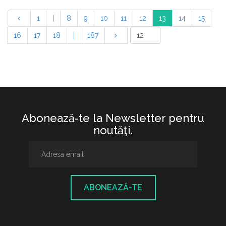
1
|
8
9
10
11
12
13
14
15
16
17
18
|
187
Abonează-te la Newsletter pentru
noutăţi.
ABONEAZĂ-TE