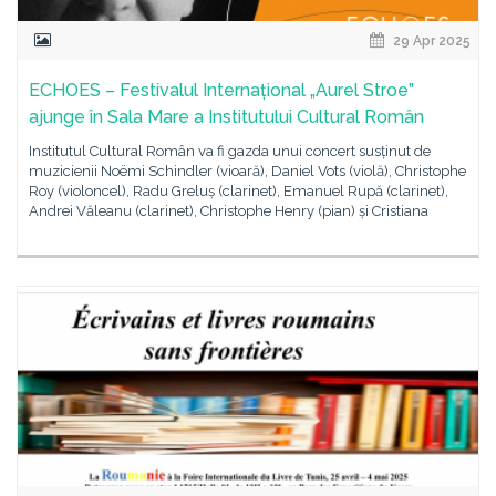
29 Apr 2025
ECHOES – Festivalul Internațional „Aurel Stroe”
ajunge în Sala Mare a Institutului Cultural Român
Institutul Cultural Român va fi gazda unui concert susținut de
muzicienii Noëmi Schindler (vioară), Daniel Vots (violă), Christophe
Roy (violoncel), Radu Greluș (clarinet), Emanuel Rupă (clarinet),
Andrei Văleanu (clarinet), Christophe Henry (pian) și Cristiana