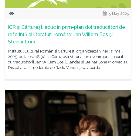
5 May 2025
ICR și Cărturești aduc în prim-plan doi traducători de
referință ai literaturii române: Jan Willem Bos și
Steinar Lone
Institutul Cultural Român și Cărturești organizează vineri, 9 mai
2025, de la ora 18:30, la Cărturești Verona, un eveniment special
cu traducătorii Jan Willem Bos (Olanda) și Steinar Lone (Norvegia).
Discuția va fi moderată de Radu Vancu și va aborda