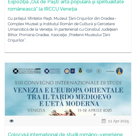
Expoziţia „Oul de Paşti: artă populară şi spiritualitate
românească” la IRCCU Veneția
Cu prilejul Sfintelor Paşti, Muzeul Ţării Crişurilor din Oradea–
Complex Muzeal şi Institutul Român de Cultură şi Cercetare
Umanistică de la Veneţia, în parteneriat cu Consiliul Judeţean
Bihor, Primăria Oradea, Asociaţia „Prietenii Muzeului Ţării
Crişurilor”,
11 Apr 2025
Colocviul internaţional de studii româno–veneţiene,