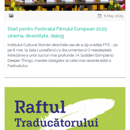
6 May 2025
Start pentru Festivalul Filmului European 2025:
cinema, diversitate, dialog
Institutul Cultural Român deschide cea de-a 29-a ediție FFE – joi,
pe 8 mai, la Sala Luceafărul cu documentarul O neașteptată
întrezărire a unor lucruri mai profunde /A Sudden Glimpse to
Deeper Things, marele câștigător al celei mai recente ediții a
Festivalului