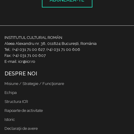
INSTITUTUL CULTURAL ROMÂN
Aleea Alexandru nr. 38, 011824 București, România
Tel.: (+4) 031 71 00 627, (+4) 031 71 00 606
Fax: (+4) 031 71 00 607
E-mail: icr@icr.ro
DESPRE NOI
Misiune / Strategie / Funcţionare
Echipa
Structura ICR
Rapoarte de activitate
Istoric
Declaraţii de avere