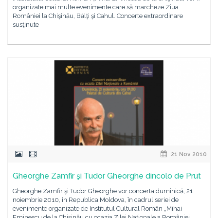
organizate mai multe evenimente care să marcheze Ziua
României la Chişinău, Bălţi şi Cahul. Concerte extraordinare
susţinute
21 Nov 2010
Gheorghe Zamfir şi Tudor Gheorghe dincolo de Prut
Gheorghe Zamfir şi Tudor Gheorghe vor concerta duminică, 21
noiembrie 2010, în Republica Moldova, în cadrul seriei de
evenimente organizate de Institutul Cultural Român „Mihai
Eminescu de la Chişinău cu ocazia Zilei Naționale a României.