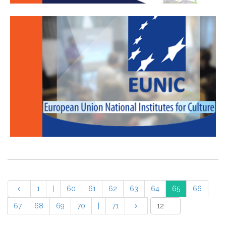
1
|
60
61
62
63
64
65
66
67
68
69
70
|
71