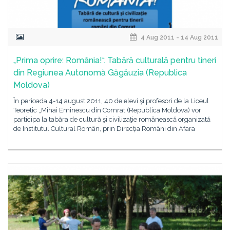
4 Aug 2011 - 14 Aug 2011
„Prima oprire: România!“. Tabără culturală pentru tineri
din Regiunea Autonomă Găgăuzia (Republica
Moldova)
În perioada 4-14 august 2011, 40 de elevi şi profesori de la Liceul
Teoretic „Mihai Eminescu din Comrat (Republica Moldova) vor
participa la tabăra de cultură şi civilizaţie românească organizată
de Institutul Cultural Român, prin Direcția Români din Afara