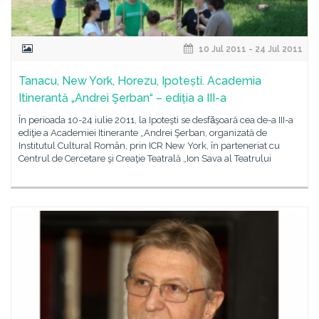
10 Jul 2011 - 24 Jul 2011
Tanacu, New York, Horezu, Ipotești. Academia
Itinerantă „Andrei Şerban“ – ediția a III-a
În perioada 10-24 iulie 2011, la Ipoteşti se desfǎşoară cea de-a III-a
ediţie a Academiei Itinerante „Andrei Şerban, organizată de
Institutul Cultural Român, prin ICR New York, în parteneriat cu
Centrul de Cercetare şi Creaţie Teatrală „Ion Sava al Teatrului