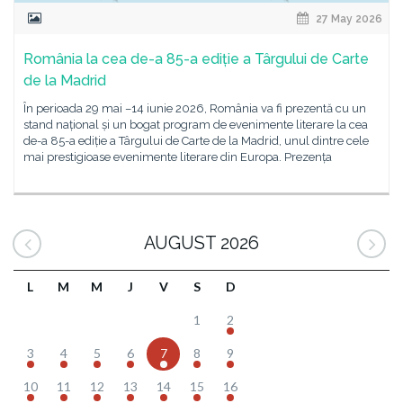
27 May 2026
România la cea de-a 85-a ediție a Târgului de Carte
de la Madrid
În perioada 29 mai –14 iunie 2026, România va fi prezentă cu un
stand național și un bogat program de evenimente literare la cea
de-a 85-a ediție a Târgului de Carte de la Madrid, unul dintre cele
mai prestigioase evenimente literare din Europa. Prezența
AUGUST 2026
L
M
M
J
V
S
D
1
2
3
4
5
6
7
8
9
10
11
12
13
14
15
16