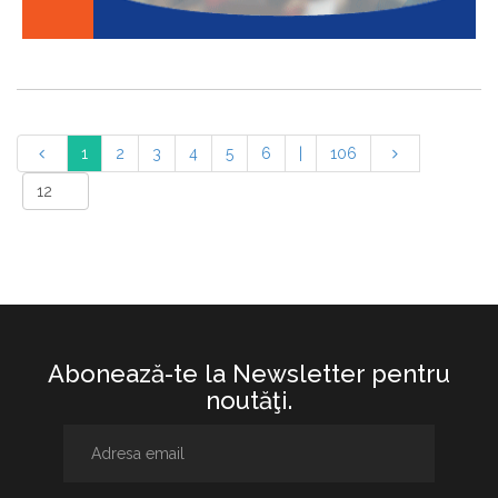
1
2
3
4
5
6
|
106
Abonează-te la Newsletter pentru
noutăţi.