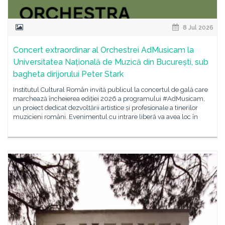
8 Jul 2026
Concert extraordinar al Orchestrei AdMusicam la
Universitatea Națională de Muzică din București, sub
bagheta dirijorului Peter Stark
Institutul Cultural Român invită publicul la concertul de gală care
marchează încheierea ediției 2026 a programului #AdMusicam,
un proiect dedicat dezvoltării artistice și profesionale a tinerilor
muzicieni români. Evenimentul cu intrare liberă va avea loc în