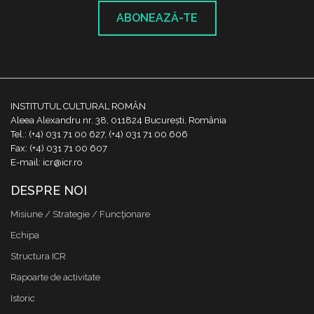
ABONEAZĂ-TE
INSTITUTUL CULTURAL ROMÂN
Aleea Alexandru nr. 38, 011824 București, România
Tel.: (+4) 031 71 00 627, (+4) 031 71 00 606
Fax: (+4) 031 71 00 607
E-mail: icr@icr.ro
DESPRE NOI
Misiune / Strategie / Funcţionare
Echipa
Structura ICR
Rapoarte de activitate
Istoric