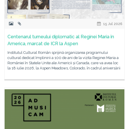
15 Jul 2026
Centenarul turneului diplomatic al Reginei Maria în
America, marcat de ICR la Aspen
Institutul Cultural Român sprijină organizarea programului
cultural dedicat împlinirii a 100 de ani de la vizita Reginei Maria a
României în Statele Unite ale Americii și Canada, care va avea loc
la 18 iulie 2026, la Aspen Meadows, Colorado, în cadrul aniversării