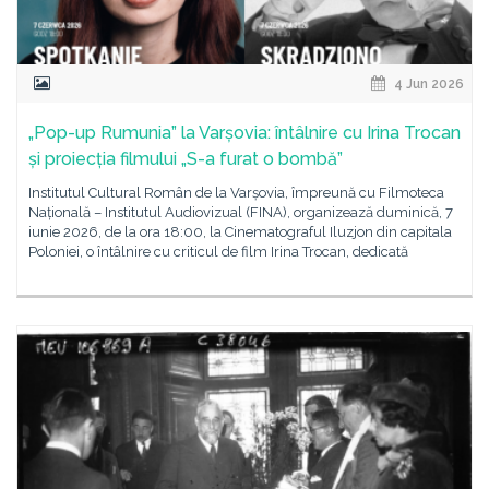
4 Jun 2026
„Pop-up Rumunia” la Varșovia: întâlnire cu Irina Trocan
și proiecția filmului „S-a furat o bombă”
Institutul Cultural Român de la Varșovia, împreună cu Filmoteca
Națională – Institutul Audiovizual (FINA), organizează duminică, 7
iunie 2026, de la ora 18:00, la Cinematograful Iluzjon din capitala
Poloniei, o întâlnire cu criticul de film Irina Trocan, dedicată