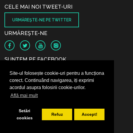
CELE MAI NOI TWEET-URI
URMĂREŞTE-NE PE TWITTER
URMĂREŞTE-NE
SUNTEM PE FACEBOOK
Site-ul folosește cookie-uri pentru a funcționa
corect. Continuând navigarea, iți exprimi
acordul asupra folosirii cookie-urilor.
Află mai mult
Setări
Refuz
Accept!
cookies