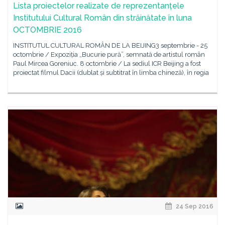
Lista proiectelor realizate de reprezentanțele
Institutului Cultural Român din străinătate în luna
OCTOMBRIE 2016
INSTITUTUL CULTURAL ROMÂN DE LA BEIJING3 septembrie - 25
octombrie / Expoziția „Bucurie pură”, semnată de artistul român
Paul Mircea Goreniuc. 8 octombrie / La sediul ICR Beijing a fost
proiectat filmul Dacii (dublat și subtitrat în limba chineză), în regia
24 Sep 2016