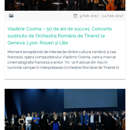
9 Feb 2017 - 14 Feb 2017
Vladimir Cosma – 50 de ani de succes. Concerte
susținute de Orchestra Română de Tineret la
Geneva, Lyon, Rouen și Lille
Moment excepțional de intersecție dintre cultura română și cea
franceză, opera compozitorului Vladimir Cosma, care a marcat
cinematografia franceză a anilor '70, va fi adusă din nou în
luminile rampei în interpretarea Orchestrei Române de Tineret în