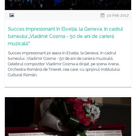
10 Feb 2017
Succes impresionant în Elveția, la Geneva, în cadrul
turneului „Vladimir Cosma - 50 de ani de carieră
muzicală"
Succes impresionant joi seara în Elveția, la Geneva, în cadrul
turneului „Vladimir Cosma - 50 de ani de carieră muzicală.
Celebrul compozitor Vladimir Cosma a dirijat, pe scena Arena,
Orchestra Română de Tineret, cea care, cu sprijinul Institutului
Cultural Român,