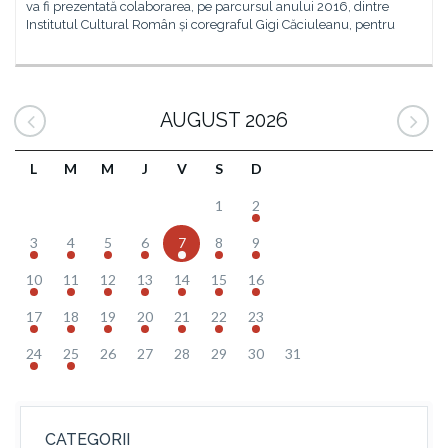
va fi prezentată colaborarea, pe parcursul anului 2016, dintre
Institutul Cultural Român și coregraful Gigi Căciuleanu, pentru
AUGUST 2026
L
M
M
J
V
S
D
1
2
3
4
5
6
7
8
9
10
11
12
13
14
15
16
17
18
19
20
21
22
23
24
25
26
27
28
29
30
31
CATEGORII