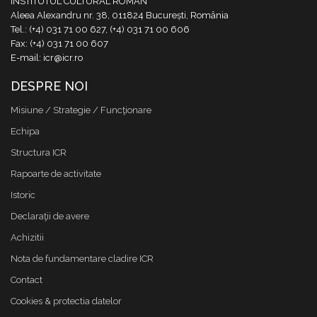
INSTITUTUL CULTURAL ROMÂN
Aleea Alexandru nr. 38, 011824 București, România
Tel.: (+4) 031 71 00 627, (+4) 031 71 00 606
Fax: (+4) 031 71 00 607
E-mail: icr@icr.ro
DESPRE NOI
Misiune / Strategie / Funcţionare
Echipa
Structura ICR
Rapoarte de activitate
Istoric
Declaraţii de avere
Achizitii
Nota de fundamentare cladire ICR
Contact
Cookies & protectia datelor