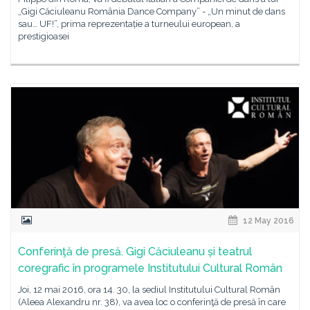
„Gigi Căciuleanu România Dance Company” - „Un minut de dans
sau… UF!”, prima reprezentație a turneului european, a
prestigioasei
12 May 2016
Conferinţă de presă. Gigi Căciuleanu și teatrul
coregrafic în programele Institutului Cultural Român
Joi, 12 mai 2016, ora 14. 30, la sediul Institutului Cultural Român
(Aleea Alexandru nr. 38), va avea loc o conferinţă de presă în care