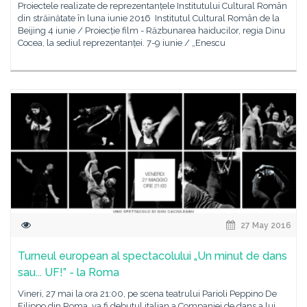
Proiectele realizate de reprezentanțele Institutului Cultural Român
din străinătate în luna iunie 2016 Institutul Cultural Român de la
Beijing 4 iunie / Proiecție film - Răzbunarea haiducilor, regia Dinu
Cocea, la sediul reprezentanței. 7-9 iunie / „Enescu
27 May 2016
Turneul european al spectacolului „Un minut de dans
sau... UF!” - la Roma
Vineri, 27 mai la ora 21:00, pe scena teatrului Parioli Peppino De
Filippo din Roma, va fi debutul italian a Companiei de dans a lui