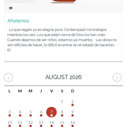
Aforismos
· Lo que regalo yo es alegría pura. Contemplad mis trabajos
mientras los veis. Los que están cerca de Dios los han visto. ·
Cuando dejamos de ser niños, estamos ya muertos. · Las obras no
son difíciles de hacer, lo difícil es entrar en el estado de hacerlas. ·
El
AUGUST 2026
L
M
M
J
V
S
D
1
2
3
4
5
6
7
8
9
10
11
12
13
14
15
16