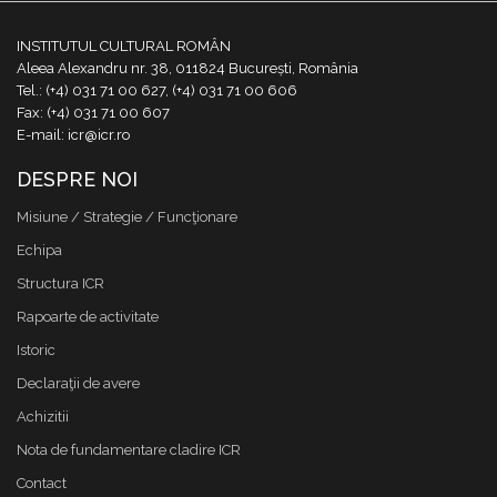
INSTITUTUL CULTURAL ROMÂN
Aleea Alexandru nr. 38, 011824 București, România
Tel.: (+4) 031 71 00 627, (+4) 031 71 00 606
Fax: (+4) 031 71 00 607
E-mail: icr@icr.ro
DESPRE NOI
Misiune / Strategie / Funcţionare
Echipa
Structura ICR
Rapoarte de activitate
Istoric
Declaraţii de avere
Achizitii
Nota de fundamentare cladire ICR
Contact