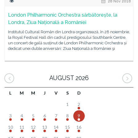
28 Nov 2018
London Philharmonic Orchestra sărbătorește, la
Londra, Ziua Națională a României
Institutul Cultural Român din Londra organizează, în 28 noiembrie,
la Royal Festival Hall din cadrul prestigiosului Southbank Centre,
un concert de gală susținut de London Philharmonic Orchestra și
dedicat unei duble aniversări: Ziua Națională a României şi
AUGUST 2026
L
M
M
J
V
S
D
1
2
3
4
5
6
7
8
9
10
11
12
13
14
15
16