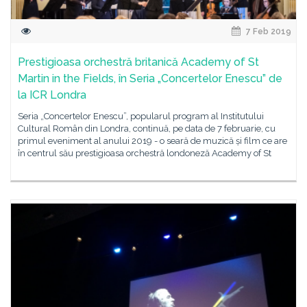
7 Feb 2019
Prestigioasa orchestră britanică Academy of St
Martin in the Fields, în Seria „Concertelor Enescu” de
la ICR Londra
Seria „Concertelor Enescu”, popularul program al Institutului
Cultural Român din Londra, continuă, pe data de 7 februarie, cu
primul eveniment al anului 2019 - o seară de muzică și film ce are
în centrul său prestigioasa orchestră londoneză Academy of St