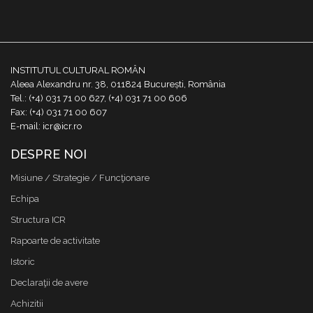
INSTITUTUL CULTURAL ROMÂN
Aleea Alexandru nr. 38, 011824 București, România
Tel.: (+4) 031 71 00 627, (+4) 031 71 00 606
Fax: (+4) 031 71 00 607
E-mail: icr@icr.ro
DESPRE NOI
Misiune / Strategie / Funcţionare
Echipa
Structura ICR
Rapoarte de activitate
Istoric
Declaraţii de avere
Achizitii