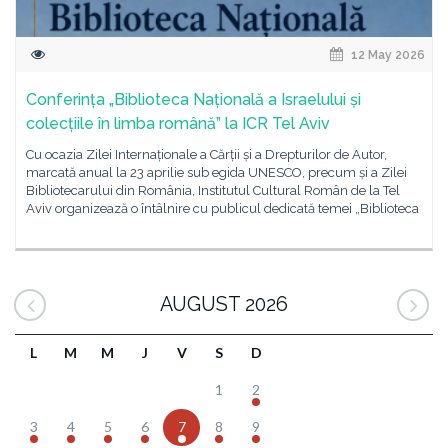
12 May 2026
Conferința „Biblioteca Națională a Israelului și
colecțiile în limba română” la ICR Tel Aviv
Cu ocazia Zilei Internaționale a Cărții și a Drepturilor de Autor,
marcată anual la 23 aprilie sub egida UNESCO, precum și a Zilei
Bibliotecarului din România, Institutul Cultural Român de la Tel
Aviv organizează o întâlnire cu publicul dedicată temei „Biblioteca
AUGUST 2026
L
M
M
J
V
S
D
1
2
3
4
5
6
7
8
9