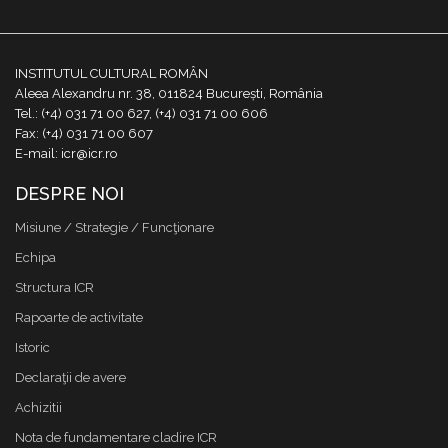
INSTITUTUL CULTURAL ROMÂN
Aleea Alexandru nr. 38, 011824 București, România
Tel.: (+4) 031 71 00 627, (+4) 031 71 00 606
Fax: (+4) 031 71 00 607
E-mail: icr@icr.ro
DESPRE NOI
Misiune / Strategie / Funcţionare
Echipa
Structura ICR
Rapoarte de activitate
Istoric
Declaraţii de avere
Achizitii
Nota de fundamentare cladire ICR