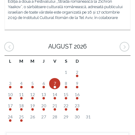
Ediția a doua a Festivalului „Strada românească la Zichron
Yaakov”, o sărbătoare culturală românească, adresată publicului
israelian de toate vârstele este organizată pe 16 și 17 octombrie
2019 de Institutul Cultural Român de la Tel Aviv, în colaborare
AUGUST 2026
L
M
M
J
V
S
D
1
2
3
4
5
6
7
8
9
10
11
12
13
14
15
16
17
18
19
20
21
22
23
24
25
26
27
28
29
30
31