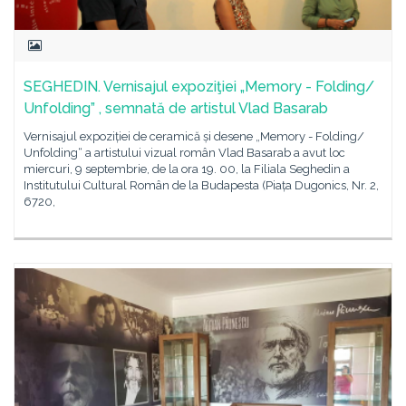
SEGHEDIN. Vernisajul expoziţiei „Memory - Folding/
Unfolding” , semnată de artistul Vlad Basarab
Vernisajul expoziției de ceramică și desene „Memory - Folding/
Unfolding“ a artistului vizual român Vlad Basarab a avut loc
miercuri, 9 septembrie, de la ora 19. 00, la Filiala Seghedin a
Institutului Cultural Român de la Budapesta (Piața Dugonics, Nr. 2,
6720,