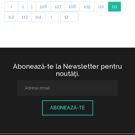
1
|
106
107
108
109
110
111
112
113
114
Abonează-te la Newsletter pentru
noutăţi.
ABONEAZĂ-TE