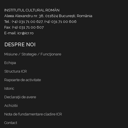
INSTITUTUL CULTURAL ROMÂN
Aleea Alexandru nr. 38, 011824 București, România
Tel.: (+4) 031 71 00 627, (+4) 031 71 00 606
Fax: (+4) 031 71 00 607
E-mail: icr@icr.ro
DESPRE NOI
Misiune / Strategie / Funcţionare
Echipa
Structura ICR
Rapoarte de activitate
Istoric
Declaraţii de avere
Achizitii
Nota de fundamentare cladire ICR
Contact