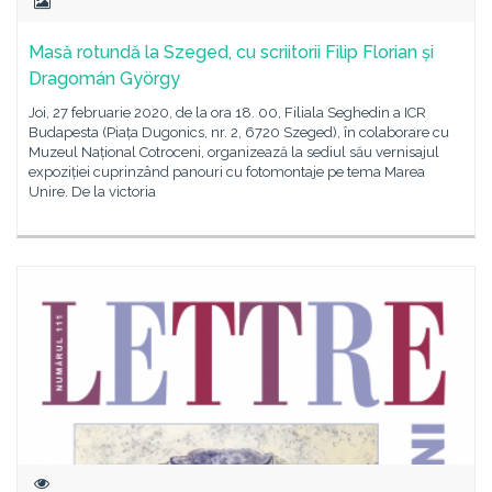
Masă rotundă la Szeged, cu scriitorii Filip Florian și
Dragomán György
Joi, 27 februarie 2020, de la ora 18. 00, Filiala Seghedin a ICR
Budapesta (Piața Dugonics, nr. 2, 6720 Szeged), în colaborare cu
Muzeul Național Cotroceni, organizează la sediul său vernisajul
expoziției cuprinzând panouri cu fotomontaje pe tema Marea
Unire. De la victoria