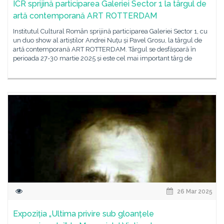
ICR sprijină participarea Galeriei Sector 1 la târgul de
artă contemporană ART ROTTERDAM
Institutul Cultural Român sprijină participarea Galeriei Sector 1, cu
un duo show al artiștilor Andrei Nuțu și Pavel Grosu, la târgul de
artă contemporană ART ROTTERDAM. Târgul se desfășoară în
perioada 27-30 martie 2025 și este cel mai important târg de
26 Mar 2025
Expoziția „Ultima privire sub gloanțele