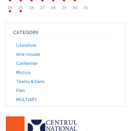
24
25
26
27
28
29
30
31
CATEGORII
Literatură
Arte vizuale
Conferinţe
Muzică
Teatru & Dans
Film
MULTIART