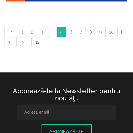
1
2
3
4
5
6
7
8
9
10
|
44
Abonează-te la Newsletter pentru
noutăţi.
ABONEAZĂ-TE