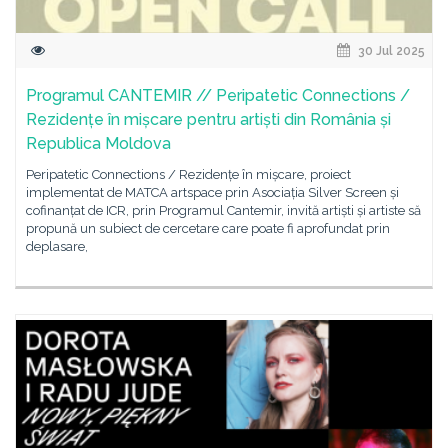
30 Jul 2025
Programul CANTEMIR // Peripatetic Connections /
Rezidențe în mișcare pentru artiști din România și
Republica Moldova
Peripatetic Connections / Rezidențe în mișcare, proiect
implementat de MATCA artspace prin Asociația Silver Screen și
cofinanțat de ICR, prin Programul Cantemir, invită artiști și artiste să
propună un subiect de cercetare care poate fi aprofundat prin
deplasare,