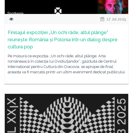
17 Jul 2025
Finisajul expoziției „Un ochi râde, altul plânge”
reunește România și Polonia într-un dialog despre
cultura pop
Pe măsură ce expoziția „Un ochi râde, altul plânge. Arta
românească în colecția lui OvidiuȘandor”, găzduită de Centrul
Internațional pentru Cultură din Cracovia, se apropie de final,
aceasta va fi marcată printr-un ultim eveniment dedicat publicului