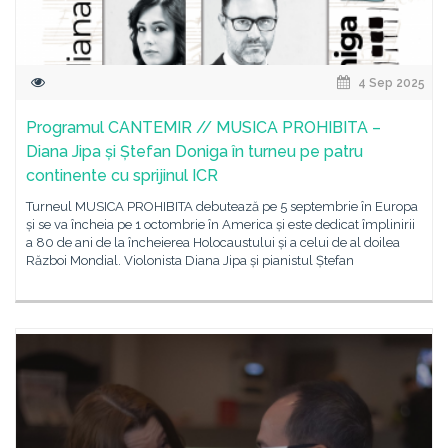
4 Sep 2025
Programul CANTEMIR // MUSICA PROHIBITA –
Diana Jipa și Ștefan Doniga în turneu pe patru
continente cu sprijinul ICR
Turneul MUSICA PROHIBITA debutează pe 5 septembrie în Europa
și se va încheia pe 1 octombrie în America și este dedicat împlinirii
a 80 de ani de la încheierea Holocaustului și a celui de al doilea
Război Mondial. Violonista Diana Jipa și pianistul Ștefan