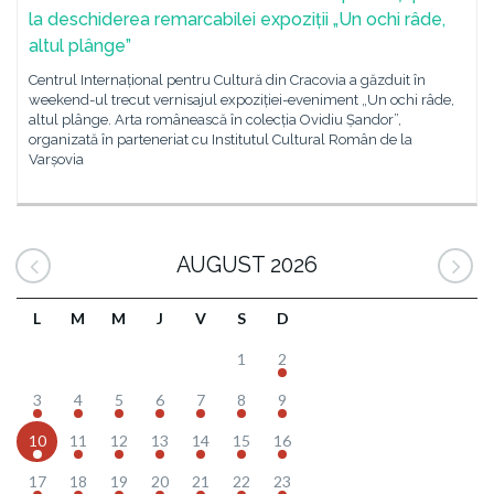
la deschiderea remarcabilei expoziții „Un ochi râde,
altul plânge”
Centrul Internațional pentru Cultură din Cracovia a găzduit în
weekend-ul trecut vernisajul expoziției-eveniment „Un ochi râde,
altul plânge. Arta românească în colecția Ovidiu Șandor”,
organizată în parteneriat cu Institutul Cultural Român de la
Varșovia
AUGUST 2026
L
M
M
J
V
S
D
1
2
3
4
5
6
7
8
9
10
11
12
13
14
15
16
17
18
19
20
21
22
23