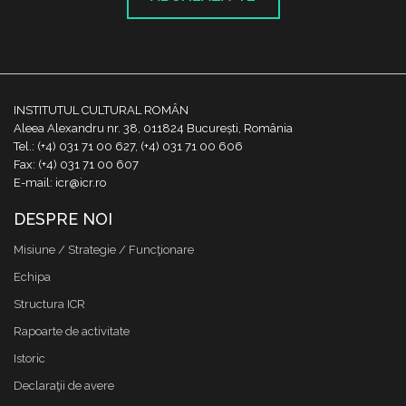
INSTITUTUL CULTURAL ROMÂN
Aleea Alexandru nr. 38, 011824 București, România
Tel.: (+4) 031 71 00 627, (+4) 031 71 00 606
Fax: (+4) 031 71 00 607
E-mail: icr@icr.ro
DESPRE NOI
Misiune / Strategie / Funcţionare
Echipa
Structura ICR
Rapoarte de activitate
Istoric
Declaraţii de avere