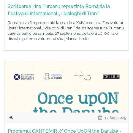
Scriitoarea Irina Țurcanu reprezintă România la
Festivalul internațional „ I dialoghi di Trani”
România va fi reprezentată la cea de-a XXIV-a ediție a Festivalului
literar internațional „I dialoghi di Trani” de scriitoarea Irina Țurcanu,
care va participa sâmbătă, 27 septembrie, de la ora 10. 00, la o
discuție pe tema volumului său „Manca il sole
12 Sep 2025
Programul CANTEMIR // Once UpON the Danube -