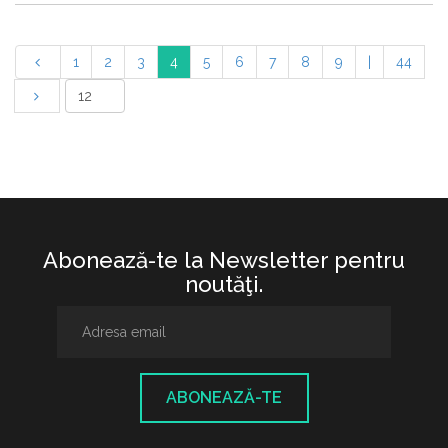
1
2
3
4
5
6
7
8
9
|
44
Abonează-te la Newsletter pentru
noutăţi.
ABONEAZĂ-TE