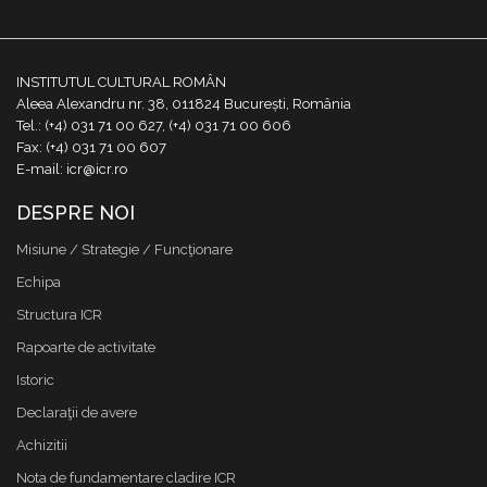
INSTITUTUL CULTURAL ROMÂN
Aleea Alexandru nr. 38, 011824 București, România
Tel.: (+4) 031 71 00 627, (+4) 031 71 00 606
Fax: (+4) 031 71 00 607
E-mail: icr@icr.ro
DESPRE NOI
Misiune / Strategie / Funcţionare
Echipa
Structura ICR
Rapoarte de activitate
Istoric
Declaraţii de avere
Achizitii
Nota de fundamentare cladire ICR