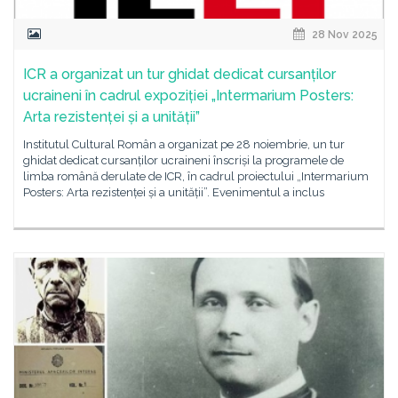
28 Nov 2025
ICR a organizat un tur ghidat dedicat cursanților
ucraineni în cadrul expoziției „Intermarium Posters:
Arta rezistenței și a unității”
Institutul Cultural Român a organizat pe 28 noiembrie, un tur
ghidat dedicat cursanților ucraineni înscriși la programele de
limba română derulate de ICR, în cadrul proiectului „Intermarium
Posters: Arta rezistenței și a unității”. Evenimentul a inclus