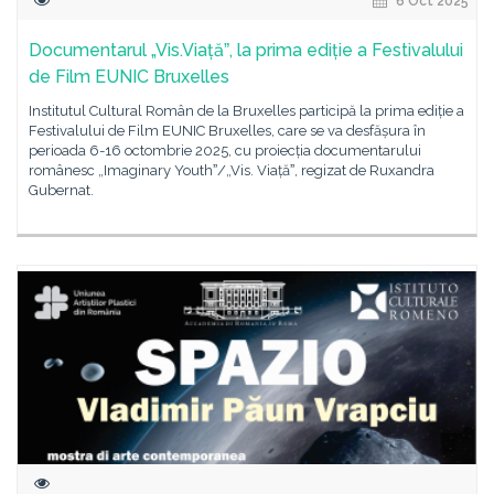
6 Oct 2025
Documentarul „Vis.Viațăˮ, la prima ediție a Festivalului
de Film EUNIC Bruxelles
Institutul Cultural Român de la Bruxelles participă la prima ediție a
Festivalului de Film EUNIC Bruxelles, care se va desfășura în
perioada 6-16 octombrie 2025, cu proiecția documentarului
românesc „Imaginary Youthˮ/„Vis. Viațăˮ, regizat de Ruxandra
Gubernat.