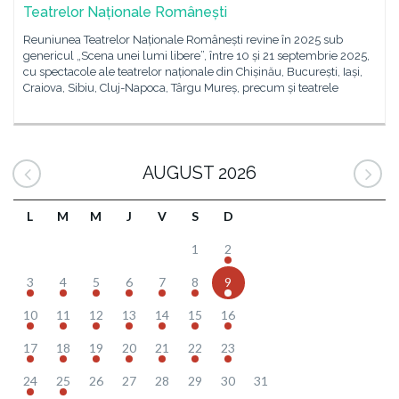
Teatrelor Naționale Românești
Reuniunea Teatrelor Naționale Românești revine în 2025 sub
genericul „Scena unei lumi libere”, între 10 și 21 septembrie 2025,
cu spectacole ale teatrelor naționale din Chișinău, București, Iași,
Craiova, Sibiu, Cluj-Napoca, Târgu Mureș, precum și teatrele
AUGUST 2026
L
M
M
J
V
S
D
1
2
3
4
5
6
7
8
9
10
11
12
13
14
15
16
17
18
19
20
21
22
23
24
25
26
27
28
29
30
31