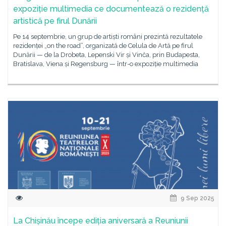
expoziție multimedia ce documentează o rezidență
artistică pe firul Dunării
Pe 14 septembrie, un grup de artiști români prezintă rezultatele
rezidenței „on the road”, organizată de Celula de Artă pe firul
Dunării — de la Drobeta, Lepenski Vir și Vinča, prin Budapesta,
Bratislava, Viena și Regensburg — într-o expoziție multimedia
9 Sep 2025
La Chișinău începe ediția aniversară a Reuniunii