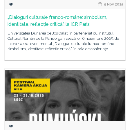
5 Nov 2025
„Dialoguri culturale franco-române: simbolism,
identitate, reflecție critică”, la ICR Paris
Universitatea Dunărea de Jos Galați în parteneriat cu Institutul
Cultural Român de la Paris organizează joi, 6 noiembrie 2025, de
la ora 10:00, evenimentul „Dialoguri culturale franco-române:
simbolism, identitate, reflecție critică”, în sala de conferințe