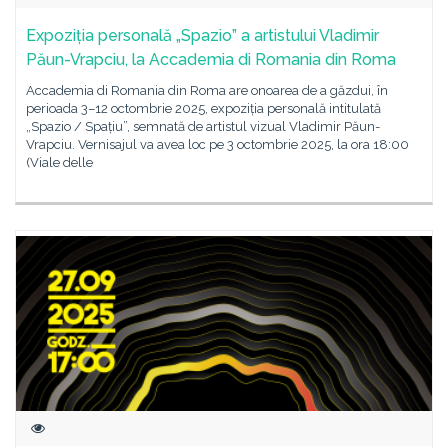
Expoziția personală „Spazio” a artistului Vladimir
Păun-Vrapciu, la Accademia di Romania din Roma
Accademia di Romania din Roma are onoarea de a găzdui, în
perioada 3–12 octombrie 2025, expoziția personală intitulată
„Spazio / Spațiu”, semnată de artistul vizual Vladimir Păun-
Vrapciu. Vernisajul va avea loc pe 3 octombrie 2025, la ora 18:00
(Viale delle